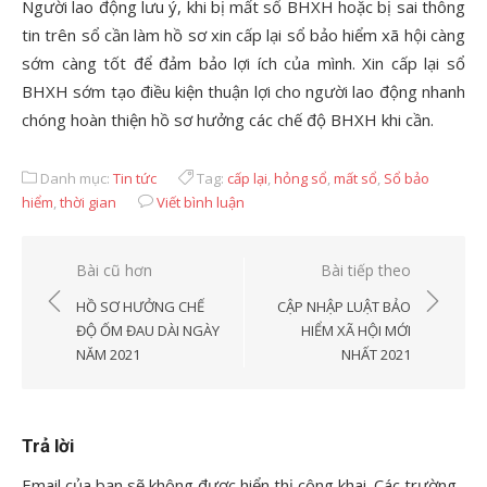
Người lao động lưu ý, khi bị mất sổ BHXH hoặc bị sai thông
tin trên sổ cần làm hồ sơ xin cấp lại sổ bảo hiểm xã hội càng
sớm càng tốt để đảm bảo lợi ích của mình. Xin cấp lại sổ
BHXH sớm tạo điều kiện thuận lợi cho người lao động nhanh
chóng hoàn thiện hồ sơ hưởng các chế độ BHXH khi cần.
Danh mục:
Tin tức
Tag:
cấp lại
,
hỏng sổ
,
mất sổ
,
Sổ bảo
hiểm
,
thời gian
Viết bình luận
Điều
Bài cũ hơn
Bài tiếp theo
hướng
HỒ SƠ HƯỞNG CHẾ
CẬP NHẬP LUẬT BẢO
bài
ĐỘ ỐM ĐAU DÀI NGÀY
HIỂM XÃ HỘI MỚI
NĂM 2021
NHẤT 2021
viết
Trả lời
Email của bạn sẽ không được hiển thị công khai.
Các trường