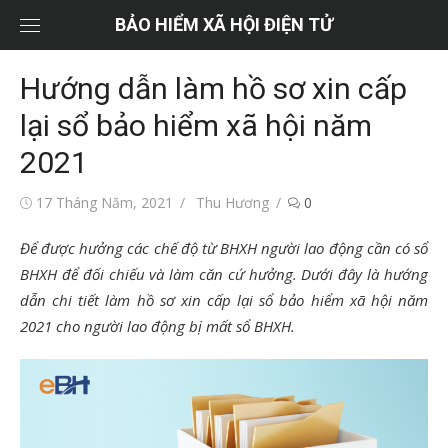
Chuyển
BẢO HIỂM XÃ HỘI ĐIỆN TỬ
tới
nội
Hướng dẫn làm hồ sơ xin cấp
dung
lại sổ bảo hiểm xã hội năm
2021
Đăng
Tác
17 Tháng Năm, 2021
Thu Hương
0
vào
giả
Để được hưởng các chế độ từ BHXH người lao động cần có sổ
BHXH để đối chiếu và làm căn cứ hưởng. Dưới đây là hướng
dẫn chi tiết làm hồ sơ xin cấp lại sổ bảo hiểm xã hội năm
2021 cho người lao động bị mất sổ BHXH.