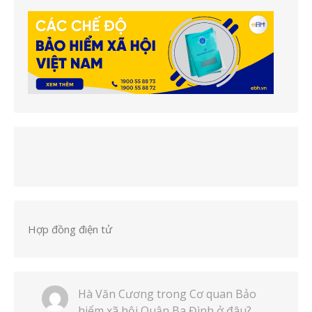
Hợp đồng điện tử
Hà Văn Cương
trong
Cơ quan Bảo
hiểm xã hội Quận Ba Đình ở đâu?