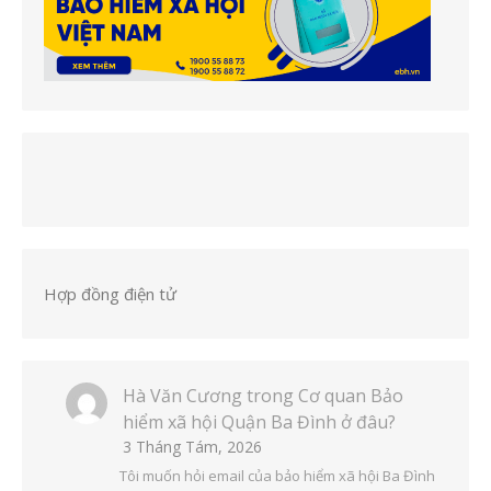
Hợp đồng điện tử
Hà Văn Cương
trong
Cơ quan Bảo
hiểm xã hội Quận Ba Đình ở đâu?
3 Tháng Tám, 2026
Tôi muốn hỏi email của bảo hiểm xã hội Ba Đình