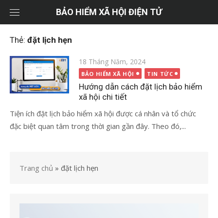
Chuyển
BẢO HIỂM XÃ HỘI ĐIỆN TỬ
tới
nội
Thẻ:
đặt lịch hẹn
dung
Đăng
18 Tháng Năm, 2024
vào
BẢO HIỂM XÃ HỘI
TIN TỨC
Hướng dẫn cách đặt lịch bảo hiểm
xã hội chi tiết
Tiện ích đặt lịch bảo hiểm xã hội được cá nhân và tổ chức
đặc biệt quan tâm trong thời gian gần đây. Theo đó,...
Trang chủ
»
đặt lịch hẹn