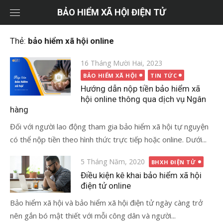
Chuyển
BẢO HIỂM XÃ HỘI ĐIỆN TỬ
tới
nội
Thẻ:
bảo hiểm xã hội online
dung
Đăng
16 Tháng Mười Hai, 2023
vào
BẢO HIỂM XÃ HỘI
TIN TỨC
Hướng dẫn nộp tiền bảo hiểm xã
hội online thông qua dịch vụ Ngân
hàng
Đối với người lao động tham gia bảo hiểm xã hội tự nguyện
có thể nộp tiền theo hình thức trực tiếp hoặc online. Dưới...
Đăng
5 Tháng Năm, 2020
BHXH ĐIỆN TỬ
vào
Điều kiện kê khai bảo hiểm xã hội
điện tử online
Bảo hiểm xã hội và bảo hiểm xã hội điện tử ngày càng trở
nên gắn bó mật thiết với mỗi công dân và người...