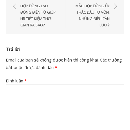
hướng
HỢP ĐỒNG LAO
MẪU HỢP ĐỒNG ỦY
bài
ĐỘNG ĐIỆN TỬ GIÚP
THÁC ĐẦU TƯ VỐN:
HR TIẾT KIỆM THỜI
NHỮNG ĐIỀU CẦN
viết
GIAN RA SAO?
LƯU Ý
Trả lời
Email của bạn sẽ không được hiển thị công khai.
Các trường
bắt buộc được đánh dấu
*
Bình luận
*