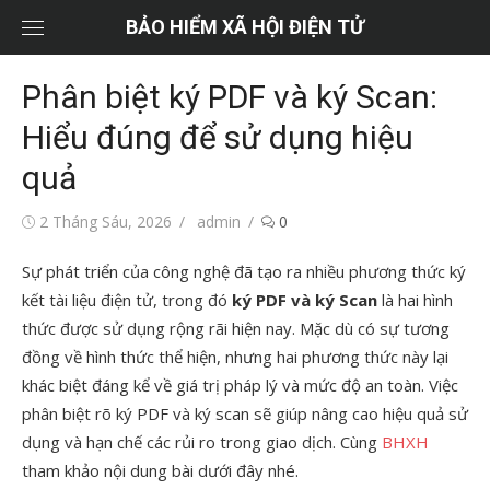
Chuyển
BẢO HIỂM XÃ HỘI ĐIỆN TỬ
tới
nội
Phân biệt ký PDF và ký Scan:
dung
Hiểu đúng để sử dụng hiệu
quả
Đăng
Tác
2 Tháng Sáu, 2026
admin
0
vào
giả
Sự phát triển của công nghệ đã tạo ra nhiều phương thức ký
kết tài liệu điện tử, trong đó
ký PDF và ký Scan
là hai hình
thức được sử dụng rộng rãi hiện nay. Mặc dù có sự tương
đồng về hình thức thể hiện, nhưng hai phương thức này lại
khác biệt đáng kể về giá trị pháp lý và mức độ an toàn. Việc
phân biệt rõ ký PDF và ký scan sẽ giúp nâng cao hiệu quả sử
dụng và hạn chế các rủi ro trong giao dịch. Cùng
BHXH
tham khảo nội dung bài dưới đây nhé.