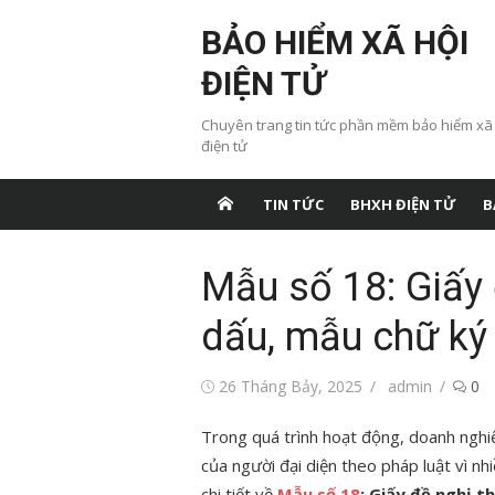
Chuyển
BẢO HIỂM XÃ HỘI
tới
nội
ĐIỆN TỬ
dung
Chuyên trang tin tức phần mềm bảo hiểm xã
điện tử
TIN TỨC
BHXH ĐIỆN TỬ
B
Mẫu số 18: Giấy 
dấu, mẫu chữ ký
Đăng
Tác
26 Tháng Bảy, 2025
admin
0
vào
giả
Trong quá trình hoạt động, doanh nghi
của người đại diện theo pháp luật vì nhi
chi tiết về
Mẫu số 18
: Giấy đề nghị 