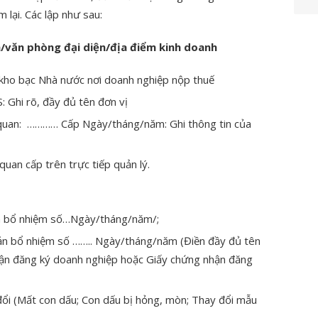
m lại. Các lập như sau:
h/văn phòng đại diện/địa điểm kinh doanh
 kho bạc Nhà nước nơi doanh nghiệp nộp thuế
Ghi rõ, đầy đủ tên đơn vị
uan: ………… Cấp Ngày/tháng/năm: Ghi thông tin của
quan cấp trên trực tiếp quản lý.
ản bổ nhiệm số…Ngày/tháng/năm/;
ản bổ nhiệm số …….. Ngày/tháng/năm (Điền đầy đủ tên
hận đăng ký doanh nghiệp hoặc Giấy chứng nhận đăng
 đổi (Mất con dấu; Con dấu bị hỏng, mòn; Thay đổi mẫu