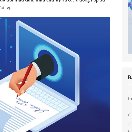
ơn vị.
B
th
đi
đ