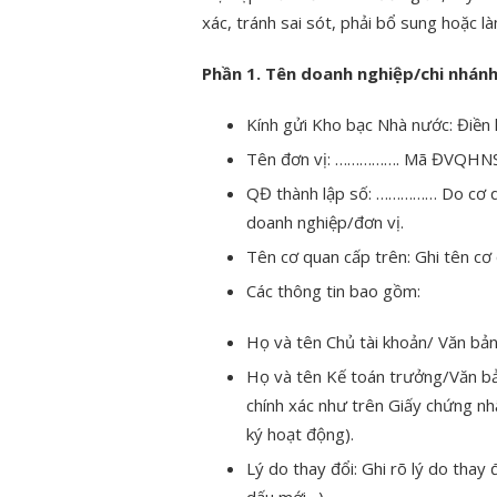
xác, tránh sai sót, phải bổ sung hoặc là
Phần 1. Tên doanh nghiệp/chi nhán
Kính gửi Kho bạc Nhà nước: Điền
Tên đơn vị: ……………. Mã ĐVQHNS: 
QĐ thành lập số: …………… Do cơ q
doanh nghiệp/đơn vị.
Tên cơ quan cấp trên: Ghi tên cơ 
Các thông tin bao gồm:
Họ và tên Chủ tài khoản/ Văn b
Họ và tên Kế toán trưởng/Văn b
chính xác như trên Giấy chứng n
ký hoạt động).
Lý do thay đổi: Ghi rõ lý do thay
dấu mới…).