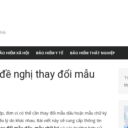
 hội
ẢO HIỂM XÃ HỘI
BẢO HIỂM Y TẾ
BẢO HIỂM THẤT NGHIỆP
đề nghị thay đổi mẫu
T
t
ệp, đơn vị có thể cần thay đổi mẫu dấu hoặc mẫu chữ ký
ều lý do khác nhau. Bài viết này sẽ cung cấp thông tin
thay đổi mẫu dấu, mẫu chữ ký
và các trường hợp sử