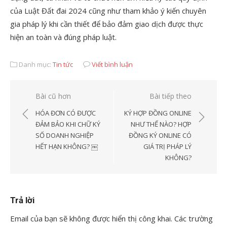
của Luật Đất đai 2024 cũng như tham khảo ý kiến chuyên
gia pháp lý khi cần thiết để bảo đảm giao dịch được thực
hiện an toàn và đúng pháp luật.
Danh mục:
Tin tức
Viết bình luận
Điều
Bài cũ hơn
Bài tiếp theo
hướng
HÓA ĐƠN CÓ ĐƯỢC
KÝ HỢP ĐỒNG ONLINE
bài
ĐẢM BẢO KHI CHỮ KÝ
NHƯ THẾ NÀO? HỢP
SỐ DOANH NGHIỆP
ĐỒNG KÝ ONLINE CÓ
viết
HẾT HẠN KHÔNG? ￼
GIÁ TRỊ PHÁP LÝ
KHÔNG?
Trả lời
Email của bạn sẽ không được hiển thị công khai.
Các trường