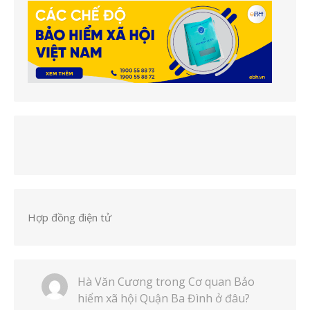
Hợp đồng điện tử
Hà Văn Cương
trong
Cơ quan Bảo
hiểm xã hội Quận Ba Đình ở đâu?