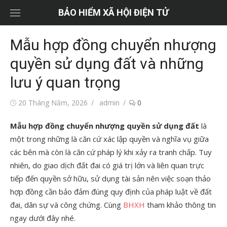
Chuyển
BẢO HIỂM XÃ HỘI ĐIỆN TỬ
tới
nội
Mẫu hợp đồng chuyển nhượng
dung
quyền sử dụng đất và những
lưu ý quan trọng
Đăng
Tác
20 Tháng Năm, 2026
admin
0
vào
giả
Mẫu hợp đồng chuyển nhượng quyền sử dụng đất
là
một trong những là căn cứ xác lập quyền và nghĩa vụ giữa
các bên mà còn là căn cứ pháp lý khi xảy ra tranh chấp. Tuy
nhiên, do giao dịch đất đai có giá trị lớn và liên quan trực
tiếp đến quyền sở hữu, sử dụng tài sản nên việc soạn thảo
hợp đồng cần bảo đảm đúng quy định của pháp luật về đất
đai, dân sự và công chứng. Cùng
BHXH
tham khảo thông tin
ngay dưới đây nhé.