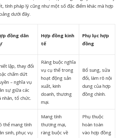
ết, tính pháp lý cũng như một số đặc điểm khác mà hợp
bảng dưới đây.
ợp đồng dân
Hợp đồng kinh
Phụ lục hợp
ự
tế
đồng
Ràng buộc nghĩa
hiết lập, thay đổi
vụ cụ thể trong
Bổ sung, sửa
oặc chấm dứt
hoạt động sản
đổi, làm rõ nội
uyền – nghĩa vụ
xuất, kinh
dung của hợp
ân sự giữa các
doanh, thương
đồng chính.
á nhân, tổ chức.
mại.
Mang tính
Phụ thuộc
ó thể mang tính
thương mại,
hoàn toàn
ân sinh, phục vụ
ràng buộc về
vào hợp đồng