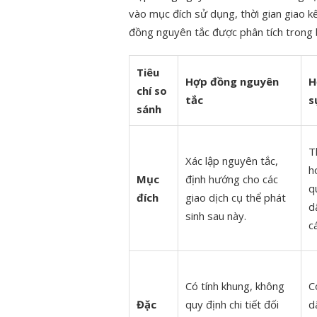
vào mục đích sử dụng, thời gian giao k
đồng nguyên tắc được phân tích trong 
Tiêu
Hợp đồng nguyên
H
chí so
tắc
s
sánh
T
Xác lập nguyên tắc,
h
Mục
định hướng cho các
q
đích
giao dịch cụ thể phát
d
sinh sau này.
c
Có tính khung, không
C
Đặc
quy định chi tiết đối
d