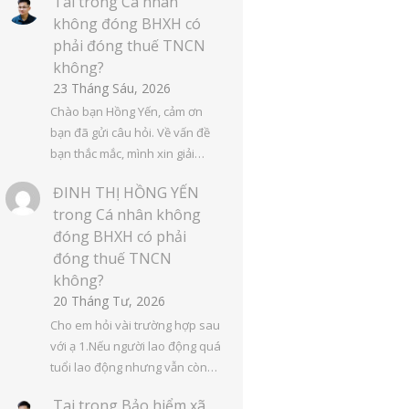
Tai
trong
Cá nhân
không đóng BHXH có
phải đóng thuế TNCN
không?
23 Tháng Sáu, 2026
Chào bạn Hồng Yến, cảm ơn
bạn đã gửi câu hỏi. Về vấn đề
bạn thắc mắc, mình xin giải…
ĐINH THỊ HỒNG YẾN
trong
Cá nhân không
đóng BHXH có phải
đóng thuế TNCN
không?
20 Tháng Tư, 2026
Cho em hỏi vài trường hợp sau
với ạ 1.Nếu người lao động quá
tuổi lao động nhưng vẫn còn…
Tai
trong
Bảo hiểm xã