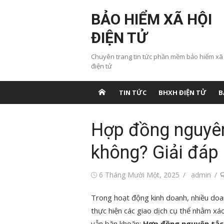
Chuyển
BẢO HIỂM XÃ HỘI
tới
nội
ĐIỆN TỬ
dung
Chuyên trang tin tức phần mềm bảo hiểm xã
điện tử
TIN TỨC
BHXH ĐIỆN TỬ
B
Hợp đồng nguyên 
không? Giải đáp c
Đăng
Tác
6 Tháng Mười Một, 2025
admin
vào
giả
Trong hoạt động kinh doanh, nhiều do
thực hiện các giao dịch cụ thể nhằm xác
vẫn băn khoăn:
Hợp đồng nguyên tắc 