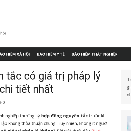
 hội
ẢO HIỂM XÃ HỘI
BẢO HIỂM Y TẾ
BẢO HIỂM THẤT NGHIỆP
tắc có giá trị pháp lý
T
hi tiết nhất
gi
n
0
anh nghiệp thường ký
hợp đồng nguyên tắc
trước khi
 lập khung thỏa thuận chung. Tuy nhiên, không ít người
có giá trị pháp lý không?
Bài viết dưới đây
BHXH