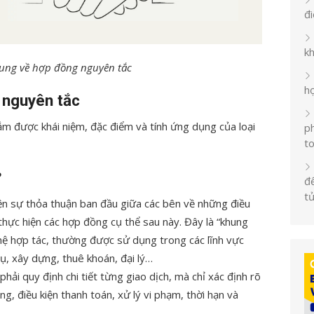
đ
k
ung về hợp đồng nguyên tắc
h
 nguyên tắc
m được khái niệm, đặc điểm và tính ứng dụng của loại
ph
t
?
đế
t
iện sự thỏa thuận ban đầu giữa các bên về những điều
thực hiện các hợp đồng cụ thể sau này. Đây là “khung
hệ hợp tác, thường được sử dụng trong các lĩnh vực
ụ, xây dựng, thuê khoán, đại lý…
ải quy định chi tiết từng giao dịch, mà chỉ xác định rõ
g, điều kiện thanh toán, xử lý vi phạm, thời hạn và
.