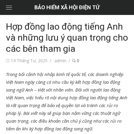
Chuyển
BẢO HIỂM XÃ HỘI ĐIỆN TỬ
tới
nội
Hợp đồng lao động tiếng Anh
dung
và những lưu ý quan trọng cho
các bên tham gia
Đăng
Tác
14 Tháng Tư, 2025
admin
0
vào
giả
Trong bối cảnh hội nhập kinh tế quốc tế, các doanh nghiệp
Việt Nam ngày càng có nhu cầu ký kết hợp đồng lao động
song ngữ Anh – Việt với nhân viên. Đối với người lao động
Việt Nam, việc hiểu rõ nội dung hợp đồng lao động tiếng Anh
là rất quan trọng để bảo vệ quyền lợi và tránh các rủi ro
pháp lý. Bài viết này sẽ giúp bạn nắm vững các thuật ngữ
quan trọng, các điều khoản cần chú ý cũng như các rủi ro
tiềm ẩn khi ký hợp đồng lao động song ngữ.