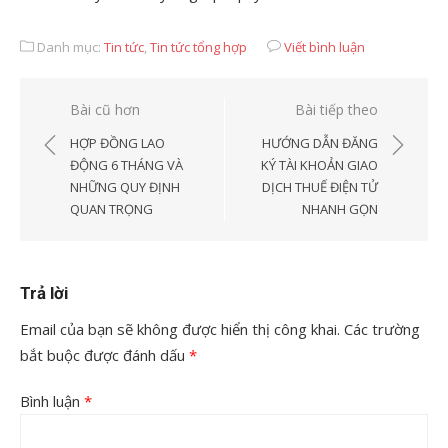
Danh mục:
Tin tức
,
Tin tức tổng hợp
Viết bình luận
Điều
Bài cũ hơn
Bài tiếp theo
hướng
HỢP ĐỒNG LAO
HƯỚNG DẪN ĐĂNG
bài
ĐỘNG 6 THÁNG VÀ
KÝ TÀI KHOẢN GIAO
NHỮNG QUY ĐỊNH
DỊCH THUẾ ĐIỆN TỬ
viết
QUAN TRỌNG
NHANH GỌN
Trả lời
Email của bạn sẽ không được hiển thị công khai.
Các trường
bắt buộc được đánh dấu
*
Bình luận
*