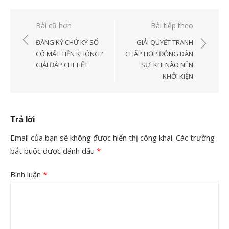
Điều
Bài cũ hơn
Bài tiếp theo
hướng
ĐĂNG KÝ CHỮ KÝ SỐ
GIẢI QUYẾT TRANH
bài
CÓ MẤT TIỀN KHÔNG?
CHẤP HỢP ĐỒNG DÂN
GIẢI ĐÁP CHI TIẾT
SỰ: KHI NÀO NÊN
viết
KHỞI KIỆN
Trả lời
Email của bạn sẽ không được hiển thị công khai.
Các trường
bắt buộc được đánh dấu
*
Bình luận
*