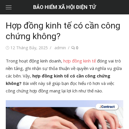
Chuyển
BẢO HIỂM XÃ HỘI ĐIỆN TỬ
tới
nội
Hợp đồng kinh tế có cần công
dung
chứng không?
Đăng
Tác
12 Tháng Bảy, 2025
admin
0
vào
giả
Trong hoạt động kinh doanh,
hợp đồng kinh tế
đóng vai trò
nền tảng, ghi nhận sự thỏa thuận về quyền và nghĩa vụ giữa
các bên. Vậy,
hợp đồng kinh tế có cần công chứng
không?
Bài viết này sẽ giúp bạn đọc hiểu rõ hơn và việc
công chứng hợp đồng mang lại lợi ích như thế nào.