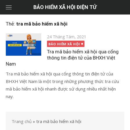
Chuyển
BẢO HIỂM XÃ HỘI ĐIỆN TỬ
tới
nội
Thẻ:
tra mã bảo hiểm xã hội
dung
Đăng
24 Tháng Tám, 2021
vào
BẢO HIỂM XÃ HỘI
Tra mã bảo hiểm xã hội qua cổng
thông tin điện tử của BHXH Việt
Nam
Tra mã bảo hiểm xã hội qua cổng thông tin điện tử của
BHXH Việt Nam là một trong những phương thức tra cứu
mã bảo hiểm xã hội nhanh được sử dụng nhiều nhất hiện
nay.
Trang chủ
»
tra mã bảo hiểm xã hội