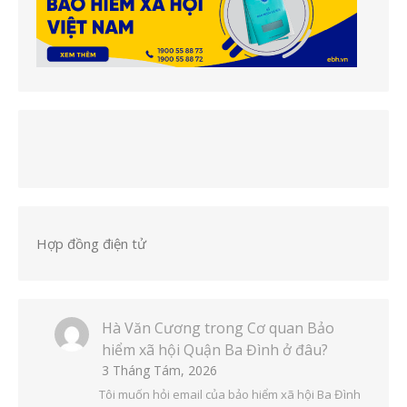
Hợp đồng điện tử
Hà Văn Cương
trong
Cơ quan Bảo
hiểm xã hội Quận Ba Đình ở đâu?
3 Tháng Tám, 2026
Tôi muốn hỏi email của bảo hiểm xã hội Ba Đình