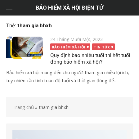
Chuyển
BẢO HIỂM XÃ HỘI ĐIỆN TỬ
tới
nội
Thẻ:
tham gia bhxh
dung
Đăng
24 Tháng Mười Một, 2023
vào
BẢO HIỂM XÃ HỘI
TIN TỨC
Quy định bao nhiêu tuổi thì hết tuổi
đóng bảo hiểm xã hội?
Bảo hiểm xã hội mang đến cho người tham gia nhiều lợi ích,
tuy nhiên cần tính toán độ tuổi và thời gian đóng để...
Trang chủ
»
tham gia bhxh