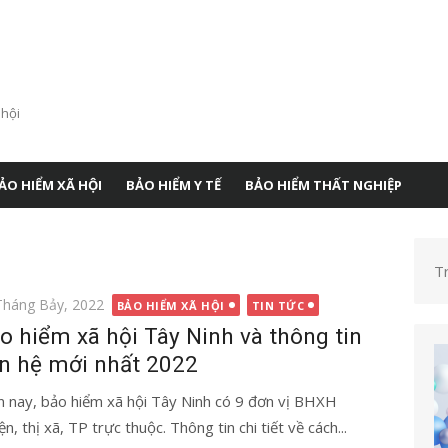
 hội
ẢO HIỂM XÃ HỘI
BẢO HIỂM Y TẾ
BẢO HIỂM THẤT NGHIỆP
T
g
Tháng Bảy, 2022
BẢO HIỂM XÃ HỘI
TIN TỨC
o hiểm xã hội Tây Ninh và thông tin
ên hệ mới nhất 2022
n nay, bảo hiểm xã hội Tây Ninh có 9 đơn vị BHXH
n, thị xã, TP trực thuộc. Thông tin chi tiết về cách...