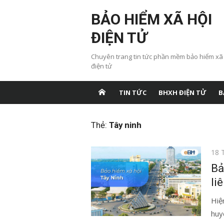
Chuyển
BẢO HIỂM XÃ HỘI
tới
nội
ĐIỆN TỬ
dung
Chuyên trang tin tức phần mềm bảo hiểm xã
điện tử
TIN TỨC
BHXH ĐIỆN TỬ
B
Thẻ:
Tây ninh
Đăn
18 
vào
Bả
li
Hiệ
huyệ