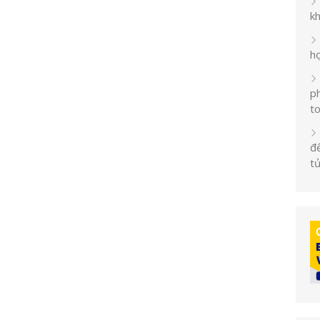
k
h
ph
t
đế
t