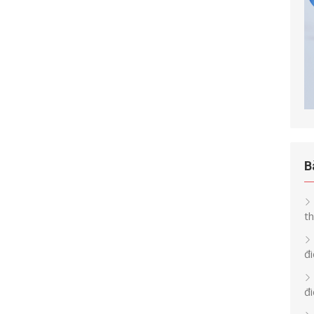
B
th
đi
đ