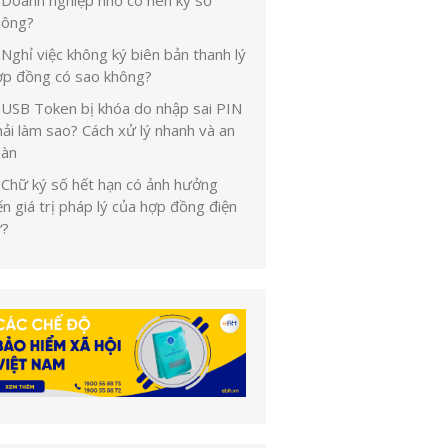
Doanh nghiệp nhỏ có nên ký số
hông?
Nghỉ việc không ký biên bản thanh lý
ợp đồng có sao không?
USB Token bị khóa do nhập sai PIN
ải làm sao? Cách xử lý nhanh và an
oàn
Chữ ký số hết hạn có ảnh hưởng
n giá trị pháp lý của hợp đồng điện
ử?