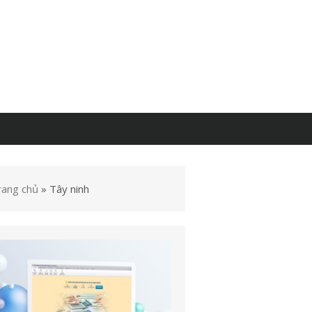
rang chủ
»
Tây ninh