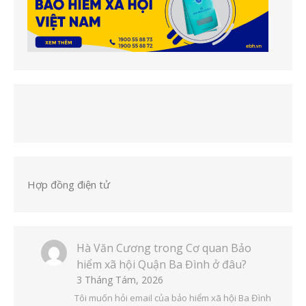
Hợp đồng điện tử
Hà Văn Cương
trong
Cơ quan Bảo
hiểm xã hội Quận Ba Đình ở đâu?
3 Tháng Tám, 2026
Tôi muốn hỏi email của bảo hiểm xã hội Ba Đình