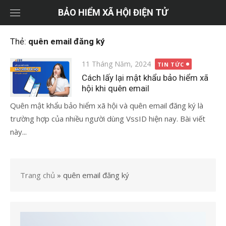
Chuyển
BẢO HIỂM XÃ HỘI ĐIỆN TỬ
tới
nội
Thẻ:
quên email đăng ký
dung
Đăng
11 Tháng Năm, 2024
TIN TỨC
vào
Cách lấy lại mật khẩu bảo hiểm xã
hội khi quên email
Quên mật khẩu bảo hiểm xã hội và quên email đăng ký là
trường hợp của nhiều người dùng VssID hiện nay. Bài viết
này...
Trang chủ
»
quên email đăng ký