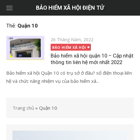
Chuyển
BẢO HIỂM XÃ HỘI ĐIỆN TỬ
tới
nội
Thẻ:
Quận 10
dung
Đăng
26 Tháng Năm, 2022
vào
BẢO HIỂM XÃ HỘI
Bảo hiểm xã hội quận 10 – Cập nhật
thông tin liên hệ mới nhất 2022
Bảo hiểm xã hội Quận 10 có trụ sở ở đâu? số điện thoại liên
hệ và chức năng nhiệm vụ của bảo hiểm xã...
Trang chủ
»
Quận 10