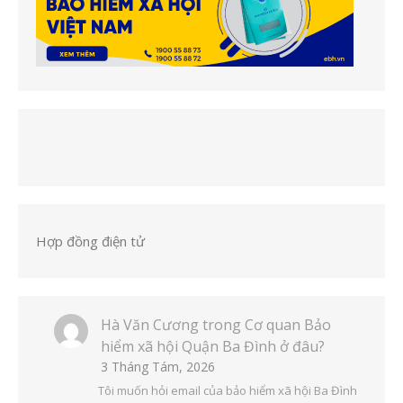
Hợp đồng điện tử
Hà Văn Cương
trong
Cơ quan Bảo
hiểm xã hội Quận Ba Đình ở đâu?
3 Tháng Tám, 2026
Tôi muốn hỏi email của bảo hiểm xã hội Ba Đình