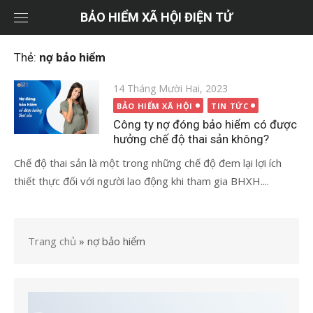
Chuyển
BẢO HIỂM XÃ HỘI ĐIỆN TỬ
tới
nội
Thẻ:
nợ bảo hiểm
dung
Đăng
14 Tháng Mười Hai, 2023
vào
BẢO HIỂM XÃ HỘI
TIN TỨC
Công ty nợ đóng bảo hiểm có được
hưởng chế độ thai sản không?
Chế độ thai sản là một trong những chế độ đem lại lợi ích
thiết thực đối với người lao động khi tham gia BHXH....
Trang chủ
»
nợ bảo hiểm