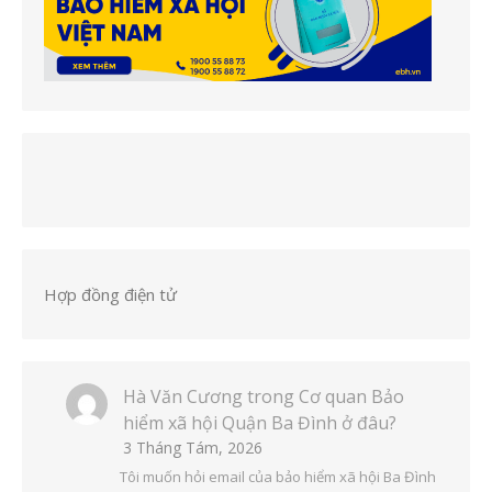
Hợp đồng điện tử
Hà Văn Cương
trong
Cơ quan Bảo
hiểm xã hội Quận Ba Đình ở đâu?
3 Tháng Tám, 2026
Tôi muốn hỏi email của bảo hiểm xã hội Ba Đình