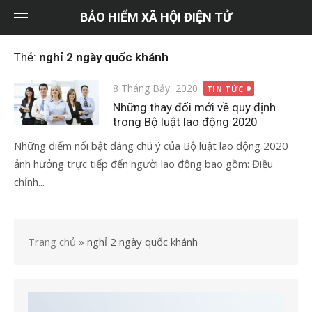
Chuyển
BẢO HIỂM XÃ HỘI ĐIỆN TỬ
tới
nội
Thẻ:
nghỉ 2 ngày quốc khánh
dung
Đăng
8 Tháng Bảy, 2020
TIN TỨC
vào
Những thay đổi mới về quy định
trong Bộ luật lao động 2020
Những điểm nổi bật đáng chú ý của Bộ luật lao động 2020
ảnh hưởng trực tiếp đến người lao động bao gồm: Điều
chỉnh...
Trang chủ
»
nghỉ 2 ngày quốc khánh