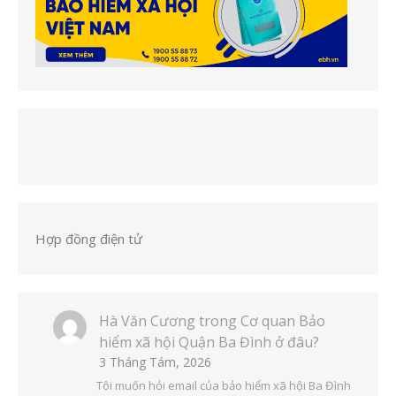
Hợp đồng điện tử
Hà Văn Cương
trong
Cơ quan Bảo
hiểm xã hội Quận Ba Đình ở đâu?
3 Tháng Tám, 2026
Tôi muốn hỏi email của bảo hiểm xã hội Ba Đình