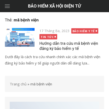
Chuyển
BẢO HIỂM XÃ HỘI ĐIỆN TỬ
tới
nội
Thẻ:
mã bệnh viện
dung
Đăng
17 Tháng Ba, 2023
BẢO HIỂM Y TẾ
vào
TIN TỨC
Hướng dẫn tra cứu mã bệnh viện
đăng ký bảo hiểm y tế
Dưới đây là cách tra cứu nhanh chính xác các mã bệnh viện
đăng ký bảo hiểm y tế giúp người dân dễ dàng lựa...
Trang chủ
»
mã bệnh viện