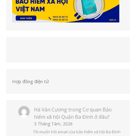
Hợp đồng điện tử
Hà Văn Cương
trong
Cơ quan Bảo
hiểm xã hội Quận Ba Đình ở đâu?
3 Tháng Tám, 2026
Tôi muốn hỏi email của bảo hiểm xã hội Ba Đình