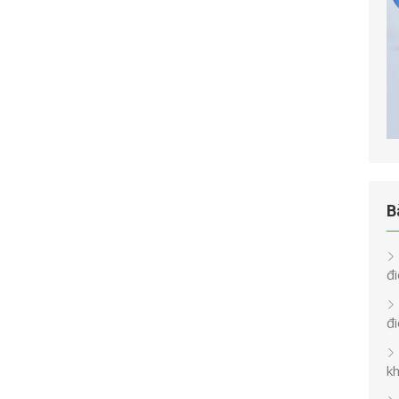
B
đi
đ
k