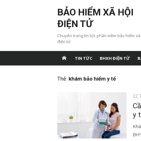
Chuyển
BẢO HIỂM XÃ HỘI
tới
nội
ĐIỆN TỬ
dung
Chuyên trang tin tức phần mềm bảo hiểm xã
điện tử
TIN TỨC
BHXH ĐIỆN TỬ
B
Thẻ:
khám bảo hiểm y tế
Đăn
22 
vào
Cầ
y 
Khá
BHY