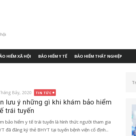
 hội
ẢO HIỂM XÃ HỘI
BẢO HIỂM Y TẾ
BẢO HIỂM THẤT NGHIỆP
T
g
Tháng Bảy, 2020
TIN TỨC
n lưu ý những gì khi khám bảo hiểm
tế trái tuyến
m bảo hiểm y tế trái tuyến là hình thức người tham gia
T đã đăng ký thẻ BHYT tại tuyến bệnh viện cố định...