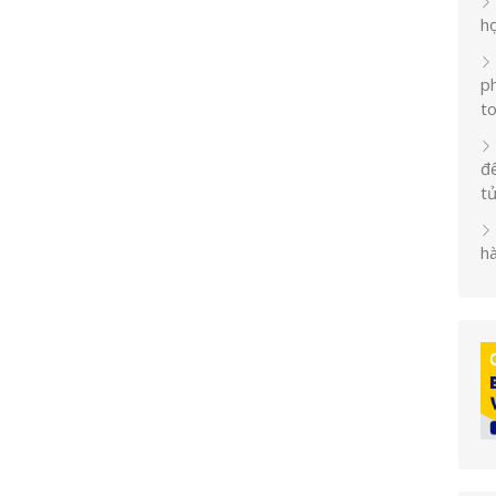
h
ph
t
đế
t
h