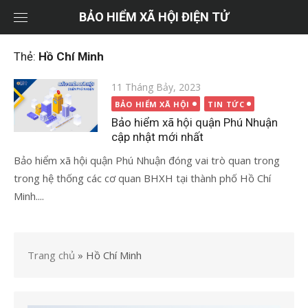
Chuyển
BẢO HIỂM XÃ HỘI ĐIỆN TỬ
tới
nội
Thẻ:
Hồ Chí Minh
dung
Đăng
11 Tháng Bảy, 2023
vào
BẢO HIỂM XÃ HỘI
TIN TỨC
Bảo hiểm xã hội quận Phú Nhuận
cập nhật mới nhất
Bảo hiểm xã hội quận Phú Nhuận đóng vai trò quan trong
trong hệ thống các cơ quan BHXH tại thành phố Hồ Chí
Minh....
Trang chủ
»
Hồ Chí Minh