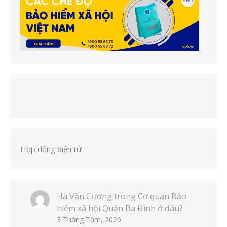
Hợp đồng điện tử
Hà Văn Cương
trong
Cơ quan Bảo
hiểm xã hội Quận Ba Đình ở đâu?
3 Tháng Tám, 2026