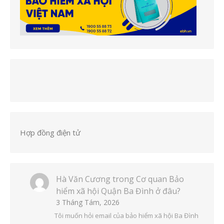
Hợp đồng điện tử
Hà Văn Cương
trong
Cơ quan Bảo
hiểm xã hội Quận Ba Đình ở đâu?
3 Tháng Tám, 2026
Tôi muốn hỏi email của bảo hiểm xã hội Ba Đình