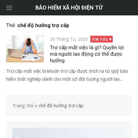
Chuyển
BẢO HIỂM XÃ HỘI ĐIỆN TỬ
tới
nội
Thẻ:
chế độ hưởng trợ cấp
dung
Đăng
29 Tháng Tư, 2020
TIN TỨC
vào
Trợ cấp mất việc là gì? Quyền lợi
mà người lao động có thể được
hưởng
Trợ cấp mất việc là khoản trợ cấp được trích ra từ quỹ bảo
hiểm thất nghiệp dành cho một số đối tượng người lao...
Trang chủ
»
chế độ hưởng trợ cấp