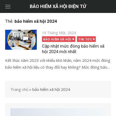
Chuyển
BẢO HIỂM XÃ HỘI ĐIỆN TỬ
tới
nội
Thẻ:
bảo hiểm xã hội 2024
dung
Đăng
19 Tháng Một, 2024
vào
BẢO HIỂM XÃ HỘI
TIN TỨC
Cập nhật mức đóng bảo hiểm xã
hội 2024 mới nhất
Kết thúc năm 2023 với nhiều khó khăn, năm 2024 mức đóng
bảo hiểm xã hội liệu có thay đổi hay không? Mức đóng bảo...
Trang chủ
»
bảo hiểm xã hội 2024