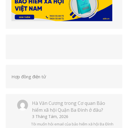
Hợp đồng điện tử
Hà Văn Cương
trong
Cơ quan Bảo
hiểm xã hội Quận Ba Đình ở đâu?
3 Tháng Tám, 2026
Tôi muốn hỏi email của bảo hiểm xã hội Ba Đình