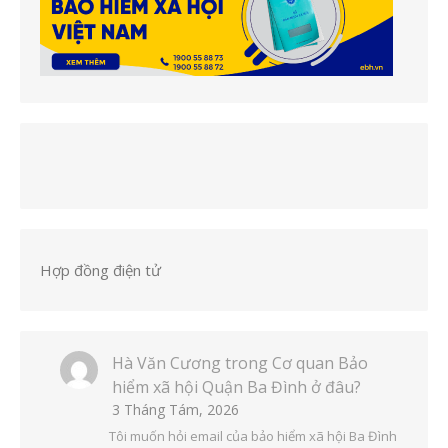
Hợp đồng điện tử
Hà Văn Cương
trong
Cơ quan Bảo
hiểm xã hội Quận Ba Đình ở đâu?
3 Tháng Tám, 2026
Tôi muốn hỏi email của bảo hiểm xã hội Ba Đình