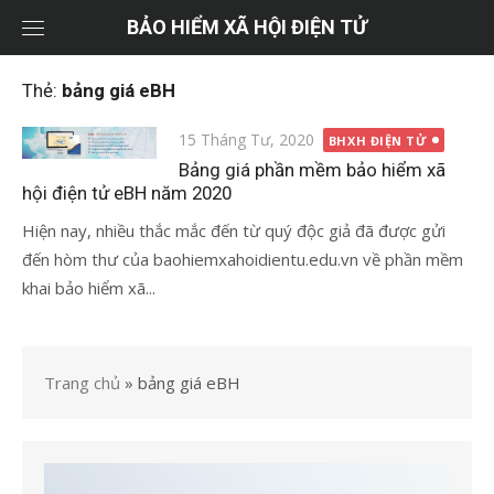
Chuyển
BẢO HIỂM XÃ HỘI ĐIỆN TỬ
tới
nội
Thẻ:
bảng giá eBH
dung
Đăng
15 Tháng Tư, 2020
BHXH ĐIỆN TỬ
vào
Bảng giá phần mềm bảo hiểm xã
hội điện tử eBH năm 2020
Hiện nay, nhiều thắc mắc đến từ quý độc giả đã được gửi
đến hòm thư của baohiemxahoidientu.edu.vn về phần mềm
khai bảo hiểm xã...
Trang chủ
»
bảng giá eBH