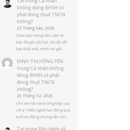
Tai
trong
Cá nhân
không đóng BHXH có
phải đóng thuế TNCN
không?
23 Tháng Sáu, 2026
Chào bạn Hồng Yến, cảm ơn
bạn đã gửi câu hỏi. Về vấn đề
bạn thắc mắc, mình xin giải…
ĐINH THỊ HỒNG YẾN
trong
Cá nhân không
đóng BHXH có phải
đóng thuế TNCN
không?
20 Tháng Tư, 2026
Cho em hỏi vài trường hợp sau
với ạ 1.Nếu người lao động quá
tuổi lao động nhưng vẫn còn…
Tai
trong
Bảo hiểm xã