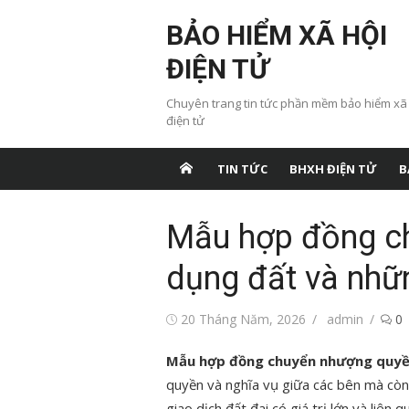
Chuyển
BẢO HIỂM XÃ HỘI
tới
nội
ĐIỆN TỬ
dung
Chuyên trang tin tức phần mềm bảo hiểm xã
điện tử
TIN TỨC
BHXH ĐIỆN TỬ
B
Mẫu hợp đồng c
dụng đất và nhữn
Đăng
Tác
20 Tháng Năm, 2026
admin
0
vào
giả
Mẫu hợp đồng chuyển nhượng quyề
quyền và nghĩa vụ giữa các bên mà còn l
giao dịch đất đai có giá trị lớn và liên