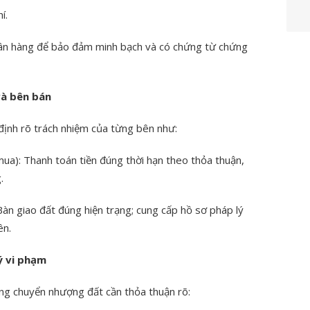
í.
gân hàng để bảo đảm minh bạch và có chứng từ chứng
và bên bán
ịnh rõ trách nhiệm của từng bên như:
ua): Thanh toán tiền đúng thời hạn theo thỏa thuận,
.
àn giao đất đúng hiện trạng; cung cấp hồ sơ pháp lý
ên.
ý vi phạm
ồng chuyển nhượng đất cần thỏa thuận rõ: