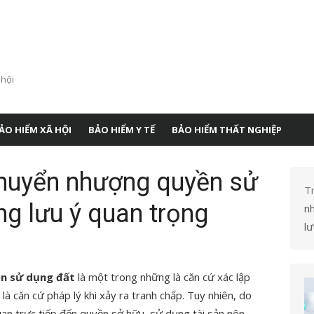
 hội
ẢO HIỂM XÃ HỘI
BẢO HIỂM Y TẾ
BẢO HIỂM THẤT NGHIỆP
huyển nhượng quyền sử
T
g lưu ý quan trọng
n
lư
n sử dụng đất
là một trong những là căn cứ xác lập
à căn cứ pháp lý khi xảy ra tranh chấp. Tuy nhiên, do
 quan trực tiếp đến quyền sở hữu, sử dụng tài sản nên