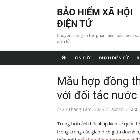
Chuyển
BẢO HIỂM XÃ HỘI
tới
nội
ĐIỆN TỬ
dung
Chuyên trang tin tức phần mềm bảo hiểm xã
điện tử
TIN TỨC
BHXH ĐIỆN TỬ
B
Mẫu hợp đồng th
với đối tác nước
Đăng
Tác
20 Tháng Tám, 2025
admin
0
vào
giả
Trong bối cảnh hội nhập kinh tế quốc t
trọng trong các giao dịch giữa doanh n
thảo một
mẫu hợp đồng thương mại
đầ