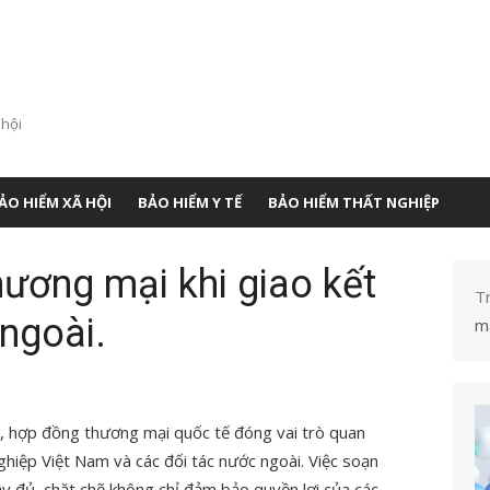
 hội
ẢO HIỂM XÃ HỘI
BẢO HIỂM Y TẾ
BẢO HIỂM THẤT NGHIỆP
ương mại khi giao kết
T
 ngoài.
mạ
ế, hợp đồng thương mại quốc tế đóng vai trò quan
ghiệp Việt Nam và các đối tác nước ngoài. Việc soạn
y đủ, chặt chẽ không chỉ đảm bảo quyền lợi của các