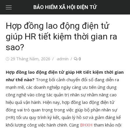
Chuyển
BẢO HIỂM XÃ HỘI ĐIỆN TỬ
tới
nội
Hợp đồng lao động điện tử
dung
giúp HR tiết kiệm thời gian ra
sao?
Đăng
Tác
29 Tháng Năm, 2026
admin
0
vào
giả
Hợp đồng lao động điện tử giúp HR tiết kiệm thời gian
như thế nào?
Trong bối cảnh chuyển đổi số đang diễn ra
mạnh mẽ, các doanh nghiệp ngày càng ưu tiên ứng dụng
công nghệ vào công tác quản trị nhân sự nhằm nâng cao
hiệu quả vận hành. Hiện nay, hợp đồng lao động điện tử
đóng vai trò quan trọng trong việc giúp bộ phận nhân sự
(HR) tối ưu quy trình ký kết, quản lý hồ sơ và giảm đáng kể
khối lượng công việc hành chính. Cùng
BHXH
tham khảo nội