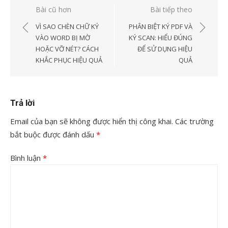
Điều
Bài cũ hơn
Bài tiếp theo
hướng
VÌ SAO CHÈN CHỮ KÝ
PHÂN BIỆT KÝ PDF VÀ
bài
VÀO WORD BỊ MỜ
KÝ SCAN: HIỂU ĐÚNG
HOẶC VỠ NÉT? CÁCH
ĐỂ SỬ DỤNG HIỆU
viết
KHẮC PHỤC HIỆU QUẢ
QUẢ
Trả lời
Email của bạn sẽ không được hiển thị công khai.
Các trường
bắt buộc được đánh dấu
*
Bình luận
*