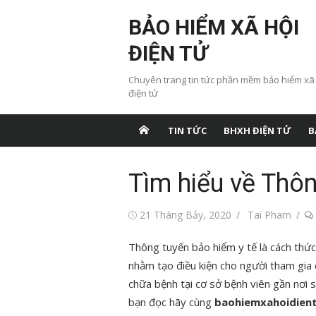
Chuyển
BẢO HIỂM XÃ HỘI
tới
nội
ĐIỆN TỬ
dung
Chuyên trang tin tức phần mềm bảo hiểm xã
điện tử
TIN TỨC
BHXH ĐIỆN TỬ
B
Tìm hiểu về Thôn
Đăng
Tác
21 Tháng Bảy, 2020
Tai Pham
vào
giả
Thông tuyến bảo hiểm y tế là cách thứ
nhằm tạo điều kiện cho người tham gia 
chữa bệnh tại cơ sở bệnh viên gần nơi s
bạn đọc hãy cùng
baohiemxahoidient