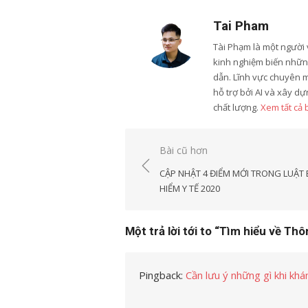
Tai Pham
Tài Phạm là một người 
kinh nghiệm biến những
dẫn. Lĩnh vực chuyên 
hỗ trợ bởi AI và xây d
chất lượng.
Xem tất cả 
Điều
Bài cũ hơn
hướng
CẬP NHẬT 4 ĐIỂM MỚI TRONG LUẬT
bài
HIỂM Y TẾ 2020
viết
Một trả lời tới to “Tìm hiểu về Th
Pingback:
Cần lưu ý những gì khi khá