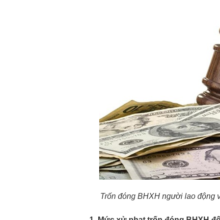
Trốn đóng BHXH người lao động và
1. Mức xử phạt trốn đóng BHXH đố