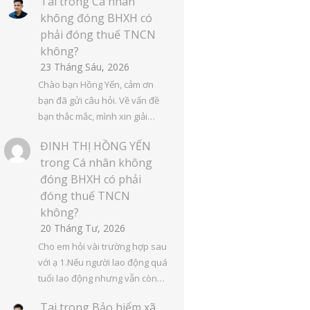
Tai
trong
Cá nhân
không đóng BHXH có
phải đóng thuế TNCN
không?
23 Tháng Sáu, 2026
Chào bạn Hồng Yến, cảm ơn
bạn đã gửi câu hỏi. Về vấn đề
bạn thắc mắc, mình xin giải…
ĐINH THỊ HỒNG YẾN
trong
Cá nhân không
đóng BHXH có phải
đóng thuế TNCN
không?
20 Tháng Tư, 2026
Cho em hỏi vài trường hợp sau
với ạ 1.Nếu người lao động quá
tuổi lao động nhưng vẫn còn…
Tai
trong
Bảo hiểm xã