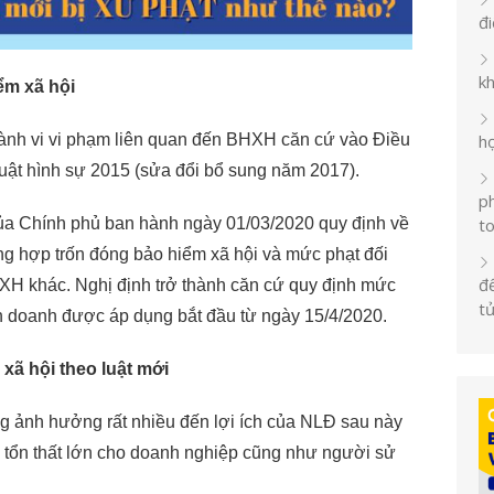
đ
k
ểm xã hội
ành vi vi phạm liên quan đến BHXH căn cứ vào Điều
h
uật hình sự 2015 (sửa đổi bổ sung năm 2017).
ph
a Chính phủ ban hành ngày 01/03/2020 quy định về
t
ng hợp trốn đóng bảo hiểm xã hội và mức phạt đối
đế
HXH khác. Nghị định trở thành căn cứ quy định mức
t
nh doanh được áp dụng bắt đầu từ ngày 15/4/2020.
 xã hội theo luật mới
 ảnh hưởng rất nhiều đến lợi ích của NLĐ sau này
 tổn thất lớn cho doanh nghiệp cũng như người sử