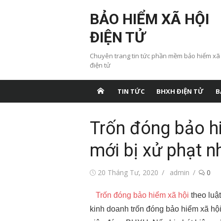
Chuyển
BẢO HIỂM XÃ HỘI
tới
nội
ĐIỆN TỬ
dung
Chuyên trang tin tức phần mềm bảo hiểm xã
điện tử
TIN TỨC
BHXH ĐIỆN TỬ
B
Trốn đóng bảo hi
mới bị xử phạt n
Đăng
Tác
20 Tháng Tư, 2020
admin
0
vào
giả
Trốn đóng bảo hiểm xã hội
theo luậ
kinh doanh trốn đóng bảo hiểm xã hộ