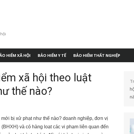
 hội
ẢO HIỂM XÃ HỘI
BẢO HIỂM Y TẾ
BẢO HIỂM THẤT NGHIỆP
ểm xã hội theo luật
T
hư thế nào?
hộ
n
t mới bị xử phạt như thế nào? doanh nghiệp, đơn vị
i (BHXH) và có hàng loạt các vi phạm liên quan đến