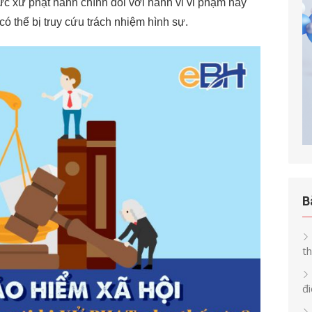
c xử phạt hành chính đối với hành vi vi phạm này
ó thể bị truy cứu trách nhiệm hình sự.
B
th
đi