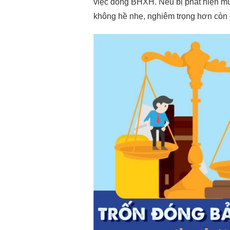
việc đóng BHXH. Nếu bị phát hiện mứ
không hề nhẹ, nghiêm trọng hơn còn c