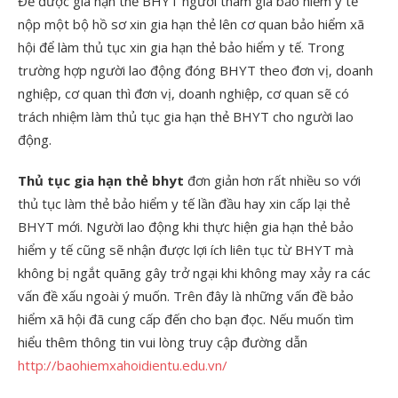
Để được gia hạn thẻ BHYT người tham gia bảo hiểm y tế
nộp một bộ hồ sơ xin gia hạn thẻ lên cơ quan bảo hiểm xã
hội để làm thủ tục xin gia hạn thẻ bảo hiểm y tế. Trong
trường hợp người lao động đóng BHYT theo đơn vị, doanh
nghiệp, cơ quan thì đơn vị, doanh nghiệp, cơ quan sẽ có
trách nhiệm làm thủ tục gia hạn thẻ BHYT cho người lao
động.
Thủ tục gia hạn thẻ bhyt
đơn giản hơn rất nhiều so với
thủ tục làm thẻ bảo hiểm y tế lần đầu hay xin cấp lại thẻ
BHYT mới. Người lao động khi thực hiện gia hạn thẻ bảo
hiểm y tế cũng sẽ nhận được lợi ích liên tục từ BHYT mà
không bị ngắt quãng gây trở ngại khi không may xảy ra các
vấn đề xấu ngoài ý muốn.
Trên đây là những vấn đề bảo
hiểm xã hội đã cung cấp đến cho bạn đọc. Nếu muốn tìm
hiểu thêm thông tin vui lòng truy cập đường dẫn
http://baohiemxahoidientu.edu.vn/