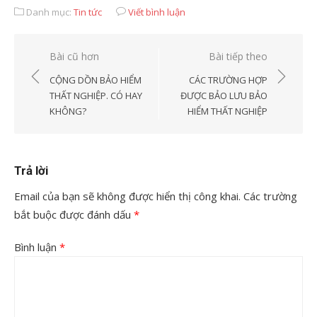
Danh mục:
Tin tức
Viết bình luận
Điều
Bài cũ hơn
Bài tiếp theo
hướng
CỘNG DỒN BẢO HIỂM
CÁC TRƯỜNG HỢP
bài
THẤT NGHIỆP. CÓ HAY
ĐƯỢC BẢO LƯU BẢO
KHÔNG?
HIỂM THẤT NGHIỆP
viết
Trả lời
Email của bạn sẽ không được hiển thị công khai.
Các trường
bắt buộc được đánh dấu
*
Bình luận
*