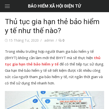
Chuyển
BẢO HIỂM XÃ HỘI ĐIỆN TỬ
tới
nội
Thủ tục gia hạn thẻ bảo hiểm
dung
y tế như thế nào?
Đăng
Tác
15 Tháng Tư, 2020
admin
0
vào
giả
Trong nhiều trường hợp người tham gia bảo hiểm y tế
(BHYT) không cần làm mới thẻ BHYT mà sẽ thực hiện
thủ
tục gia hạn thẻ bảo hiểm y tế
để có thể tiếp tục sử dụng.
Gia hạn thẻ bảo hiểm y tế sẽ tiết kiệm được rất nhiều công
sức của người tham gia bảo hiểm y tế, rút ngắn thời gian và
có thể sử dụng thẻ nhanh hơn.