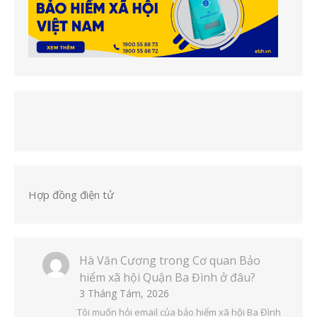
Hợp đồng điện tử
Hà Văn Cương
trong
Cơ quan Bảo
hiểm xã hội Quận Ba Đình ở đâu?
3 Tháng Tám, 2026
Tôi muốn hỏi email của bảo hiểm xã hội Ba Đình