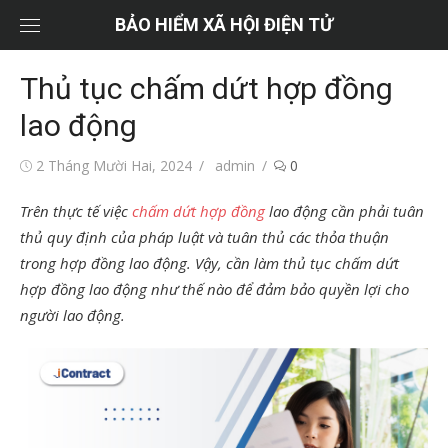
Chuyển
BẢO HIỂM XÃ HỘI ĐIỆN TỬ
tới
nội
Thủ tục chấm dứt hợp đồng
dung
lao động
Đăng
Tác
2 Tháng Mười Hai, 2024
admin
0
vào
giả
Trên thực tế việc
chấm dứt hợp đồng
lao động cần phải tuân
thủ quy định của pháp luật và tuân thủ các thỏa thuận
trong hợp đồng lao động. Vậy, cần làm thủ tục chấm dứt
hợp đồng lao động như thế nào để đảm bảo quyền lợi cho
người lao động.