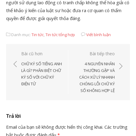
người sử dụng lao động có tranh chấp không thể hòa giải có
thể khảo ý kiến của luật sư hoặc đưa ra cơ quan có thẩm
quyền để được giải quyết thỏa đáng.
Danh mục:
Tin tức
,
Tin tức tổng hợp
Viết bình luận
Điều
Bài cũ hơn
Bài tiếp theo
hướng
CHỮ KÝ SỐ TIẾNG ANH
4 NGUYÊN NHÂN
bài
LÀ GÌ? PHÂN BIỆT CHỮ
THƯỜNG GẶP VÀ
KÝ SỐ VỚI CHỮ KÝ
CÁCH XỬ LÝ NHANH
viết
ĐIỆN TỬ
CHÓNG LỖI CHỮ KÝ
SỐ KHÔNG HỢP LỆ
Trả lời
Email của bạn sẽ không được hiển thị công khai.
Các trường
bắt buộc được đánh dấu
*