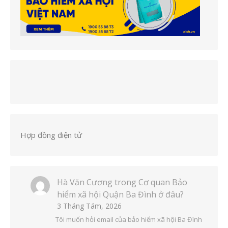
Hợp đồng điện tử
Hà Văn Cương
trong
Cơ quan Bảo
hiểm xã hội Quận Ba Đình ở đâu?
3 Tháng Tám, 2026
Tôi muốn hỏi email của bảo hiểm xã hội Ba Đình