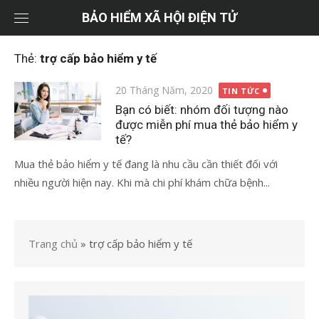
Chuyển
BẢO HIỂM XÃ HỘI ĐIỆN TỬ
tới
nội
Thẻ:
trợ cấp bảo hiểm y tế
dung
Đăng
20 Tháng Năm, 2020
TIN TỨC
vào
Bạn có biết: nhóm đối tượng nào
được miễn phí mua thẻ bảo hiểm y
tế?
Mua thẻ bảo hiểm y tế đang là nhu cầu cần thiết đối với
nhiều người hiện nay. Khi mà chi phí khám chữa bệnh...
Trang chủ
»
trợ cấp bảo hiểm y tế