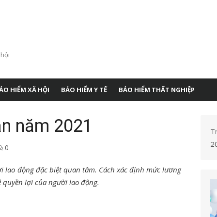
 hội
ẢO HIỂM XÃ HỘI
BẢO HIỂM Y TẾ
BẢO HIỂM THẤT NGHIỆP
ản năm 2021
T
2
0
 lao động đặc biệt quan tâm. Cách xác định mức lương
 quyền lợi của người lao động.