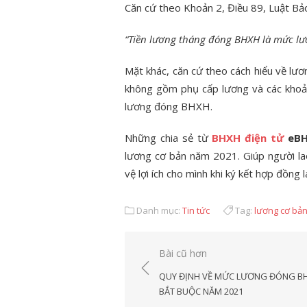
Căn cứ theo Khoản 2, Điều 89, Luật Bả
“Tiền lương tháng đóng BHXH là mức lư
Mặt khác, căn cứ theo cách hiểu về lư
không gồm phụ cấp lương và các khoả
lương đóng BHXH.
Những chia sẻ từ
BHXH điện tử
eB
lương cơ bản năm 2021. Giúp người l
vệ lợi ích cho mình khi ký kết hợp đồng 
Danh mục:
Tin tức
Tag:
lương cơ bả
Điều
Bài cũ hơn
hướng
QUY ĐỊNH VỀ MỨC LƯƠNG ĐÓNG B
bài
BẮT BUỘC NĂM 2021