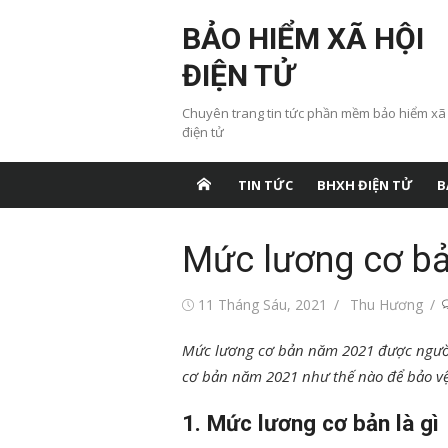
Chuyển
BẢO HIỂM XÃ HỘI
tới
nội
ĐIỆN TỬ
dung
Chuyên trang tin tức phần mềm bảo hiểm xã
điện tử
TIN TỨC
BHXH ĐIỆN TỬ
B
Mức lương cơ b
Đăng
Tác
11 Tháng Sáu, 2021
Thu Hương
vào
giả
Mức lương cơ bản năm 2021 được người
cơ bản năm 2021 như thế nào để bảo vệ
1. Mức lương cơ bản là gì