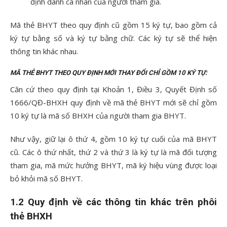
định danh cá nhân của người tham gia.
Mã thẻ BHYT theo quy định cũ gồm 15 ký tự, bao gồm cả
ký tự bằng số và ký tự bằng chữ. Các ký tự sẽ thể hiện
thông tin khác nhau.
MÃ THẺ BHYT THEO QUY ĐỊNH MỚI THAY ĐỔI CHỈ GỒM 10 KÝ TỰ:
Căn cứ theo quy định tại Khoản 1, Điều 3, Quyết Định số
1666/QĐ-BHXH quy định về mã thẻ BHYT mới sẽ chỉ gồm
10 ký tự là mã số BHXH của người tham gia BHYT.
Như vậy, giữ lại ô thứ 4, gồm 10 ký tự cuối của mã BHYT
cũ. Các ô thứ nhất, thứ 2 và thứ 3 là ký tự là mã đối tượng
tham gia, mã mức hưởng BHYT, mã ký hiệu vùng được loại
bỏ khỏi mã số BHYT.
1.2 Quy định về các thông tin khác trên phôi
thẻ BHXH