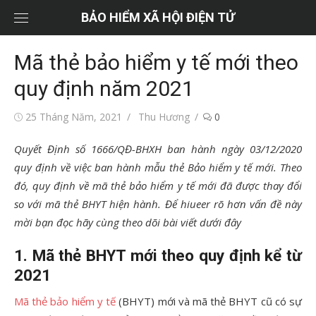
Chuyển
BẢO HIỂM XÃ HỘI ĐIỆN TỬ
tới
nội
Mã thẻ bảo hiểm y tế mới theo
dung
quy định năm 2021
Đăng
Tác
25 Tháng Năm, 2021
Thu Hương
0
vào
giả
Quyết Định số 1666/QĐ-BHXH ban hành ngày 03/12/2020
quy định về việc ban hành mẫu thẻ Bảo hiểm y tế mới. Theo
đó, quy định về mã thẻ bảo hiểm y tế mới đã được thay đổi
so với mã thẻ BHYT hiện hành. Để hiueer rõ hơn vấn đề này
mời bạn đọc hãy cùng theo dõi bài viết dưới đây
1. Mã thẻ BHYT mới theo quy định kể từ
2021
Mã thẻ bảo hiểm y tế
(BHYT) mới và mã thẻ BHYT cũ có sự