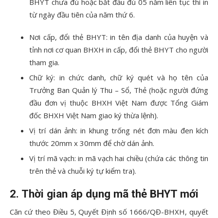
BHYT chưa đủ hoặc bắt đầu đủ 05 năm liên tục thì in
từ ngày đầu tiên của năm thứ 6.
Nơi cấp, đổi thẻ BHYT: in tên địa danh của huyện và
tỉnh nơi cơ quan BHXH in cấp, đổi thẻ BHYT cho người
tham gia.
Chữ ký: in chức danh, chữ ký quét và họ tên của
Trưởng Ban Quản lý Thu – Sổ, Thẻ (hoặc người đứng
đầu đơn vị thuộc BHXH Việt Nam được Tổng Giám
đốc BHXH Việt Nam giao ký thừa lệnh).
Vị trí dán ảnh: in khung trống nét đơn màu đen kích
thước 20mm x 30mm để chờ dán ảnh.
Vị trí mã vạch: in mã vạch hai chiều (chứa các thông tin
trên thẻ và chuỗi ký tự kiểm tra).
2.
Thời gian áp dụng mã thẻ BHYT mới
Căn cứ theo Điều 5, Quyết Định số 1666/QĐ-BHXH, quyết