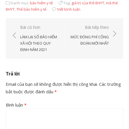
Danh mục:
bảo hiểm y tế
Tag:
giá trị của thẻ BHYT
,
mã thẻ
BHYT
,
Thẻ bảo hiểm y tế
Viết bình luận
Điều
Bài cũ hơn
Bài tiếp theo
hướng
LÀM LẠI SỔ BẢO HIỂM
MỨC ĐÓNG PHÍ CÔNG
bài
XÃ HỘI THEO QUY
ĐOÀN MỚI NHẤT
ĐỊNH NĂM 2021
viết
Trả lời
Email của bạn sẽ không được hiển thị công khai.
Các trường
bắt buộc được đánh dấu
*
Bình luận
*