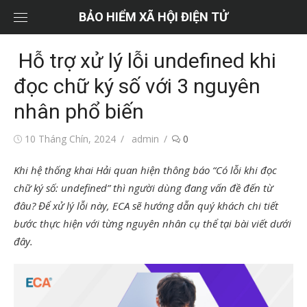
Chuyển
BẢO HIỂM XÃ HỘI ĐIỆN TỬ
tới
nội
Hỗ trợ xử lý lỗi undefined khi
dung
đọc chữ ký số với 3 nguyên
nhân phổ biến
Đăng
Tác
10 Tháng Chín, 2024
admin
0
vào
giả
Khi hệ thống khai Hải quan hiện thông báo “Có lỗi khi đọc
chữ ký số: undefined” thì người dùng đang vấn đề đến từ
đâu? Để xử lý lỗi này, ECA sẽ hướng dẫn quý khách chi tiết
bước thực hiện với từng nguyên nhân cụ thể tại bài viết dưới
đây.