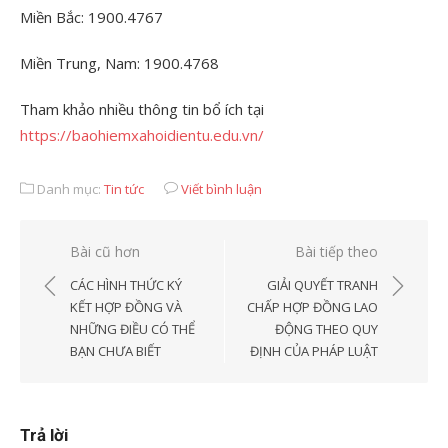
Miền Bắc: 1900.4767
Miền Trung, Nam: 1900.4768
Tham khảo nhiều thông tin bổ ích tại
https://baohiemxahoidientu.edu.vn/
Danh mục:
Tin tức
Viết bình luận
Điều
Bài cũ hơn
Bài tiếp theo
hướng
CÁC HÌNH THỨC KÝ
GIẢI QUYẾT TRANH
bài
KẾT HỢP ĐỒNG VÀ
CHẤP HỢP ĐỒNG LAO
NHỮNG ĐIỀU CÓ THỂ
ĐỘNG THEO QUY
viết
BẠN CHƯA BIẾT
ĐỊNH CỦA PHÁP LUẬT
Trả lời