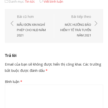
Danh mục:
Tin tức
Viết bình luận
Điều
Bài cũ hơn
Bài tiếp theo
hướng
MẪU ĐƠN XIN NGHỈ
MỨC HƯỞNG BẢO
bài
PHÉP CHO NLĐ NĂM
HIỂM Y TẾ TRÁI TUYẾN
2021
NĂM 2021
viết
Trả lời
Email của bạn sẽ không được hiển thị công khai.
Các trường
bắt buộc được đánh dấu
*
Bình luận
*