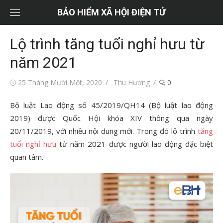
Chuyển
BẢO HIỂM XÃ HỘI ĐIỆN TỬ
tới
nội
Lộ trình tăng tuổi nghỉ hưu từ
dung
năm 2021
Đăng
Tác
25 Tháng Mười Một, 2020
Thu Hương
0
vào
giả
Bộ luật Lao động số 45/2019/QH14 (Bộ luật lao động
2019) được Quốc Hội khóa XIV thông qua ngày
20/11/2019, với nhiều nội dung mới. Trong đó lộ trình
tăng
tuổi nghỉ hưu
từ năm 2021 được người lao động đặc biệt
quan tâm.