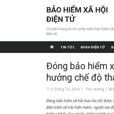
Chuyển
BẢO HIỂM XÃ HỘI
tới
nội
ĐIỆN TỬ
dung
Chuyên trang tin tức phần mềm bảo hiểm xã
điện tử
TIN TỨC
BHXH ĐIỆN TỬ
B
Đóng bảo hiểm xã
hưởng chế độ th
Đăng
Tác
4 Tháng Tư, 2024
Thu Hương
vào
giả
Đóng bảo hiểm xã hội bao lâu thì được 
Bảo hiểm xã hội hiện hành, người lao đ
hiểm xã hội. Tuy nhiên, không phải ai 