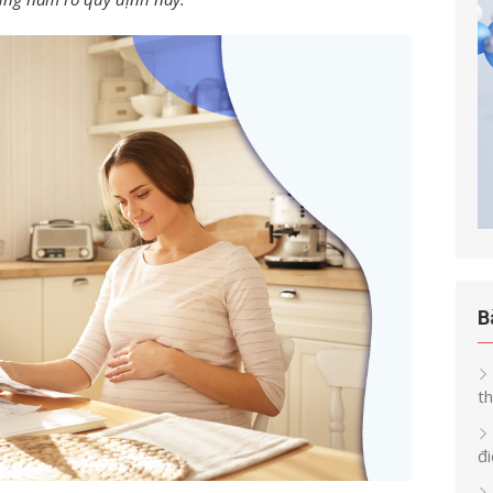
B
th
đi