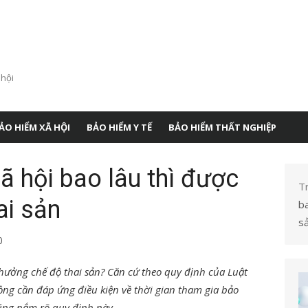
 hội
ẢO HIỂM XÃ HỘI
BẢO HIỂM Y TẾ
BẢO HIỂM THẤT NGHIỆP
 hội bao lâu thì được
T
ai sản
ba
s
0
hưởng chế độ thai sản? Căn cứ theo quy định của Luật
ộng cần đáp ứng điều kiện về thời gian tham gia bảo
cũng nắm rõ quy định này.