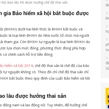
 hội bao lâu thì được hưởng chế độ thai sản
đ
m gia Bảo hiểm xã hội bắt buộc được
k
ội (BHXH) dưới hai hình thức là BHXH bắt buộc và
h
uộc là loại hình BHXH do Nhà nước tổ chức mà người
ải tham gia. Còn BHXH tự nguyện là loại hình BHXH do
ph
được lựa chọn mức đóng, phương thức đóng phù hợp
t
 có chính sách hỗ trợ tiền đóng.
đế
ảo hiểm xã hội 2014
, chế độ thai sản là chế độ của bảo
t
i tự nguyện không có. Theo đó chỉ chế độ thai sản chỉ
BHXH bắt buộc theo quy định của Luật Bảo hiểm xã hội
ao lâu được hưởng thai sản
ao động nam và lao động nữ. Tuy nhiên, để hưởng chế