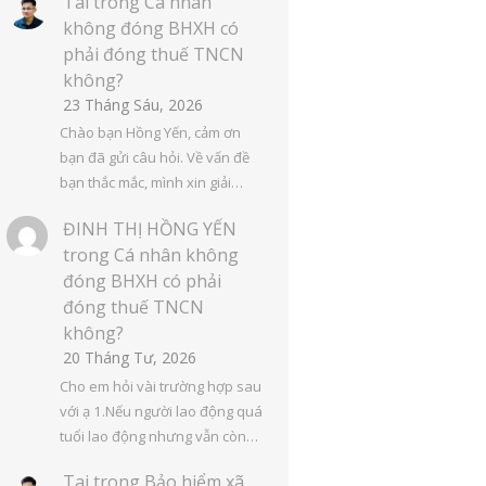
Tai
trong
Cá nhân
không đóng BHXH có
phải đóng thuế TNCN
không?
23 Tháng Sáu, 2026
Chào bạn Hồng Yến, cảm ơn
bạn đã gửi câu hỏi. Về vấn đề
bạn thắc mắc, mình xin giải…
ĐINH THỊ HỒNG YẾN
trong
Cá nhân không
đóng BHXH có phải
đóng thuế TNCN
không?
20 Tháng Tư, 2026
Cho em hỏi vài trường hợp sau
với ạ 1.Nếu người lao động quá
tuổi lao động nhưng vẫn còn…
Tai
trong
Bảo hiểm xã