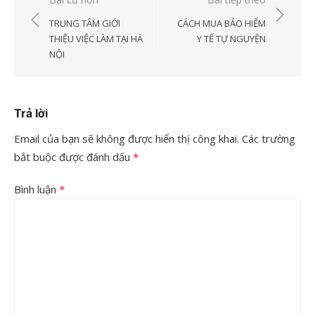
Điều
hướng
TRUNG TÂM GIỚI
CÁCH MUA BẢO HIỂM
bài
THIỆU VIỆC LÀM TẠI HÀ
Y TẾ TỰ NGUYỆN
NỘI
viết
Trả lời
Email của bạn sẽ không được hiển thị công khai.
Các trường
bắt buộc được đánh dấu
*
Bình luận
*