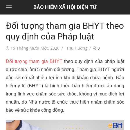
Chuyển
BẢO HIỂM XÃ HỘI ĐIỆN TỬ
tới
nội
Đối tượng tham gia BHYT theo
dung
quy định của Pháp luật
Đăng
Tác
16 Tháng Mười Một, 2020
Thu Hương
0
vào
giả
Đối tượng tham gia BHYT
theo quy định của pháp luật
được chia làm 5 nhóm đối tượng. Tham gia BHYT người
dân sẽ có rất nhiều lợi ích khi đi khám chữa bệnh.
Bảo
hiểm y tế (BHYT) là hình thức bảo hiểm được áp dụng
trong lĩnh vực chăm sóc sức khỏe, không vì mục đích lợi
nhuận, do Nhà nước tổ chức thực hiện nhằm chăm sóc
bảo vệ sức khỏe cộng đồng.