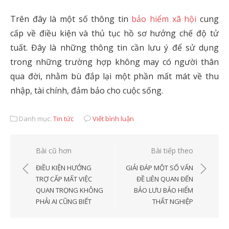
Trên đây là một số thông tin
bảo hiểm xã hội
cung
cấp về điều kiện và thủ tục hồ sơ hưởng chế độ tử
tuất. Đây là những thông tin cần lưu ý để sử dụng
trong những trường hợp không may có người thân
qua đời, nhằm bù đắp lại một phần mất mát về thu
nhập, tài chính, đảm bảo cho cuộc sống.
Danh mục:
Tin tức
Viết bình luận
Điều
Bài cũ hơn
Bài tiếp theo
hướng
ĐIỀU KIỆN HƯỞNG
GIẢI ĐÁP MỘT SỐ VẤN
bài
TRỢ CẤP MẤT VIỆC
ĐỀ LIÊN QUAN ĐẾN
QUAN TRỌNG KHÔNG
BẢO LƯU BẢO HIỂM
viết
PHẢI AI CŨNG BIẾT
THẤT NGHIỆP