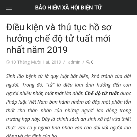
Chuyển
BẢO HIỂM XÃ HỘI ĐIỆN TỬ
tới
nội
Điều kiện và thủ tục hồ sơ
dung
hưởng chế độ tử tuất mới
nhất năm 2019
Đăng
Tác
10 Tháng Mười Hai, 2019
admin
0
vào
giả
Sinh lão bệnh tử là quy luật bất biến, khó tránh của đời
người. Trong đó, “tử” là điều làm ảnh hưởng đến con
người nhiều nhất, mất mát lớn nhất.
Chế độ tử tuất
được
Pháp luật Việt Nam ban hành nhằm bù đắp một phần tổn
thất cho thân nhân của những người lao động trong
trường hợp này. Đây là chính sách an sinh xã hội vừa thiết
thực vừa có ý nghĩa tính nhân văn cao đối với người lao
động và gia đình của họ.