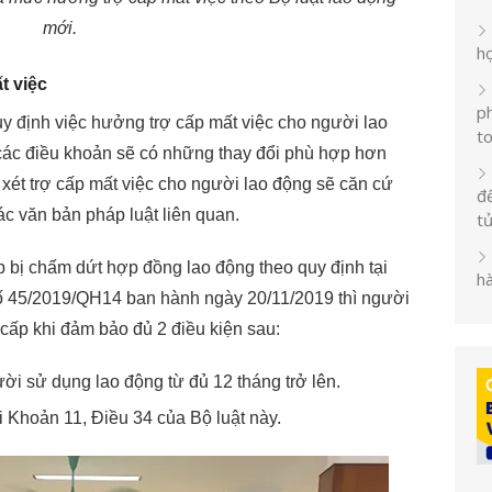
mới.
h
t việc
ph
uy định việc hưởng trợ cấp mất việc cho người lao
t
 các điều khoản sẽ có những thay đổi phù hợp hơn
ệc xét trợ cấp mất việc cho người lao động sẽ căn cứ
đế
ác văn bản pháp luật liên quan.
t
 bị chấm dứt hợp đồng lao động theo quy định tại
h
số 45/2019/QH14 ban hành ngày 20/11/2019 thì người
cấp khi đảm bảo đủ 2 điều kiện sau:
i sử dụng lao động từ đủ 12 tháng trở lên.
ại Khoản 11, Điều 34 của Bộ luật này.