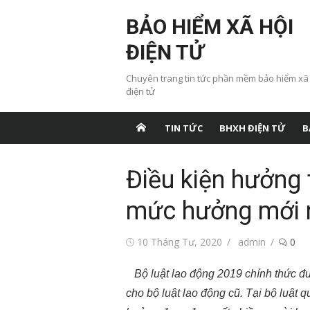
Chuyển
BẢO HIỂM XÃ HỘI
tới
nội
ĐIỆN TỬ
dung
Chuyên trang tin tức phần mềm bảo hiểm xã
điện tử
TIN TỨC
BHXH ĐIỆN TỬ
B
Điều kiện hưởng 
mức hưởng mới 
Đăng
Tác
10 Tháng Tư, 2020
admin
0
vào
giả
Bộ luật lao động 2019 chính thức 
cho bộ luật lao động cũ. Tại bộ luật 