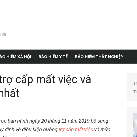
 hội
ẢO HIỂM XÃ HỘI
BẢO HIỂM Y TẾ
BẢO HIỂM THẤT NGHIỆP
trợ cấp mất việc và
T
nhất
m
được ban hành ngày 20 tháng 11 năm 2019 bổ sung
quy định về điều kiện hưởng
trợ cấp mất việc
và mức