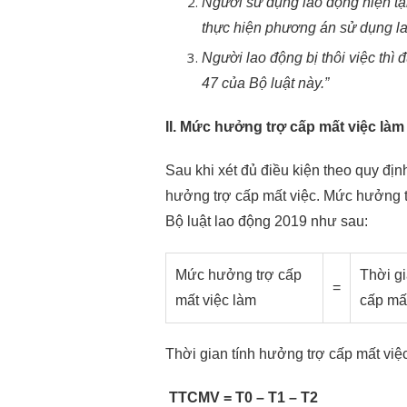
Người sử dụng lao động hiện tại
thực hiện phương án sử dụng l
Người lao động bị thôi việc thì 
47 của Bộ luật này.”
II. Mức hưởng trợ cấp mất việc là
Sau khi xét đủ điều kiện theo quy địn
hưởng trợ cấp mất việc. Mức hưởng t
Bộ luật lao động 2019 như sau:
Mức hưởng trợ cấp
Thời gi
=
mất việc làm
cấp mấ
Thời gian tính hưởng trợ cấp mất việ
T
TCMV
= T
0
– T
1
– T
2