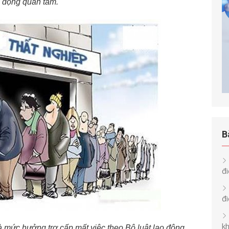
 động quan tâm.
B
đi
đ
k
à mức hưởng trợ cấp mất việc theo Bộ luật lao động