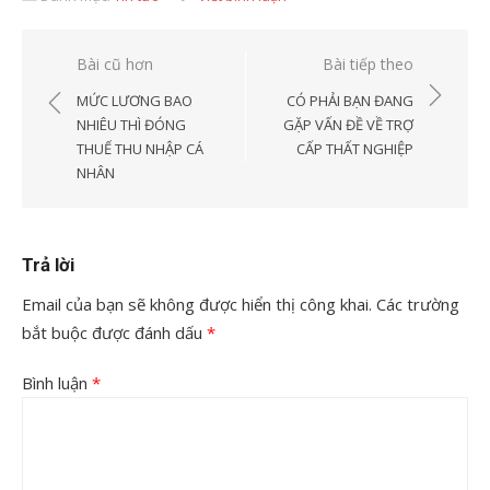
Điều
Bài cũ hơn
Bài tiếp theo
hướng
MỨC LƯƠNG BAO
CÓ PHẢI BẠN ĐANG
bài
NHIÊU THÌ ĐÓNG
GẶP VẤN ĐỀ VỀ TRỢ
THUẾ THU NHẬP CÁ
CẤP THẤT NGHIỆP
viết
NHÂN
Trả lời
Email của bạn sẽ không được hiển thị công khai.
Các trường
bắt buộc được đánh dấu
*
Bình luận
*