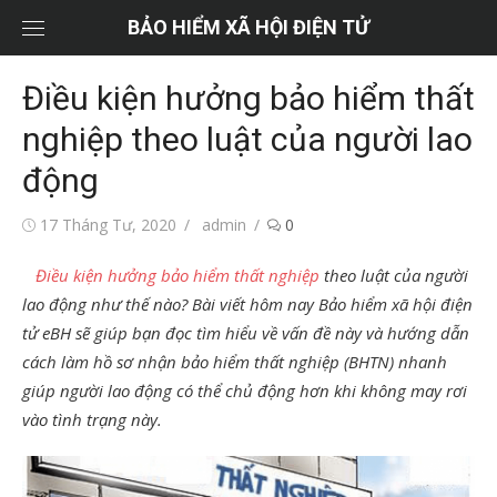
Chuyển
BẢO HIỂM XÃ HỘI ĐIỆN TỬ
tới
nội
Điều kiện hưởng bảo hiểm thất
dung
nghiệp theo luật của người lao
động
Đăng
Tác
17 Tháng Tư, 2020
admin
0
vào
giả
Điều kiện hưởng bảo hiểm thất nghiệp
theo luật của người
lao động như thế nào? Bài viết hôm nay Bảo hiểm xã hội điện
tử eBH sẽ giúp bạn đọc tìm hiểu về vấn đề này và hướng dẫn
cách làm hồ sơ nhận bảo hiểm thất nghiệp (BHTN) nhanh
giúp người lao động có thể chủ động hơn khi không may rơi
vào tình trạng này.