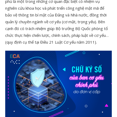
phủ là một trong những cơ quan đặc biệt có nhiệm vụ
nghiên cứu khoa học và phát triển công nghệ mật mã để
bảo vệ thông tin bí mật của Đảng và Nhà nước, đồng thời
quản lý chuyên ngành về cơ yếu (cơ mật, trọng yếu). Bên
cạnh đó có trách nhiệm giúp Bộ trưởng Bộ Quốc phòng tổ
chức thực hiện chiến lược, chính sách, pháp luật về cơ yếu…
(quy định cụ thể tại Điều 21 Luật Cơ yếu năm 2011).