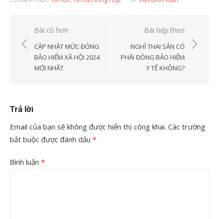
Điều
Bài cũ hơn
Bài tiếp theo
hướng
CẬP NHẬT MỨC ĐÓNG
NGHỈ THAI SẢN CÓ
bài
BẢO HIỂM XÃ HỘI 2024
PHẢI ĐÓNG BẢO HIỂM
MỚI NHẤT
Y TẾ KHÔNG?
viết
Trả lời
Email của bạn sẽ không được hiển thị công khai.
Các trường
bắt buộc được đánh dấu
*
Bình luận
*