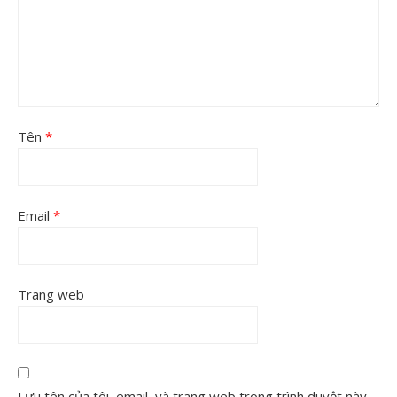
Tên
*
Email
*
Trang web
Lưu tên của tôi, email, và trang web trong trình duyệt này