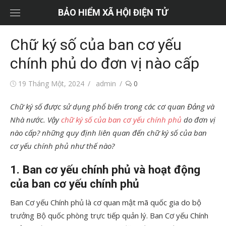
Chuyển
BẢO HIỂM XÃ HỘI ĐIỆN TỬ
tới
nội
Chữ ký số của ban cơ yếu
dung
chính phủ do đơn vị nào cấp
Đăng
Tác
19 Tháng Một, 2024
admin
0
vào
giả
Chữ ký số được sử dụng phổ biến trong các cơ quan Đảng và
Nhà nước. Vậy
chữ ký số của ban cơ yếu chính phủ
do đơn vị
nào cấp? những quy định liên quan đến chữ ký số của ban
cơ yếu chính phủ như thế nào?
1. Ban cơ yếu chính phủ và hoạt động
của ban cơ yếu chính phủ
Ban Cơ yếu Chính phủ là cơ quan mật mã quốc gia do bộ
trưởng Bộ quốc phòng trực tiếp quản lý. Ban Cơ yếu Chính