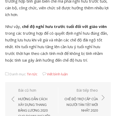
trường hợp tinh giản biên chế mà phải nghỉ hưu trước tuổi,
cán bộ, công chức, viên chức sẽ được hưởng thêm nhiều lợi
ích hơn.
Như vậy,
chế độ nghỉ hưu trước tuổi đối với giáo viên
trong các trường hợp để có quyết định nghỉ hưu đúng đắn,
hưởng lưu hưu khi về già và nhận các chế độ đãi ngộ tốt
nhất. Khi tuổi nghỉ hưu tăng lên cần lưu ý tuổi nghỉ hưu
trước thời hạn theo cách tính mới để không bị tính nhầm
hoặc tính sai gây ảnh hưởng đến chế độ hưu trí.
Danh mục:
Tin tức
Viết bình luận
Điều
Bài cũ hơn
Bài tiếp theo
hướng
HƯỚNG DẪN CÁCH
CHẾ ĐỘ TRỢ CẤP CỦA
bài
XÂY DỰNG THANG
NGƯỜI TÀN TẬT MỚI
BẢNG LƯƠNG 2020
NHẤT 2020
viết
CHO DOANH NGHIỆP