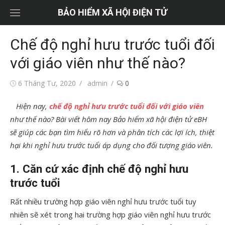
Chuyển
BẢO HIỂM XÃ HỘI ĐIỆN TỬ
tới
nội
Chế độ nghỉ hưu trước tuổi đối
dung
với giáo viên như thế nào?
Đăng
Tác
6 Tháng Tư, 2020
admin
0
vào
giả
Hiện nay,
chế độ nghỉ hưu trước tuổi
đối với giáo viên
như thế nào? Bài viết hôm nay Bảo hiểm xã hội điện tử eBH
sẽ giúp các bạn tìm hiểu rõ hơn và phân tích các lợi ích, thiệt
hại khi nghỉ hưu trước tuổi áp dụng cho đối tượng giáo viên.
1. Căn cứ xác định chế độ nghỉ hưu
trước tuổi
Rất nhiều trường hợp giáo viên nghỉ hưu trước tuổi tuy
nhiên sẽ xét trong hai trường hợp giáo viên nghỉ hưu trước