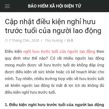
Chuyển
BẢO HIỂM XÃ HỘI ĐIỆN TỬ
tới
nội
Cập nhật điều kiện nghỉ hưu
dung
trước tuổi của người lao động
Đăng
Tác
7 Tháng Chín, 2020
Thu Hương
0
vào
giả
Điều kiện
nghỉ hưu trước tuổi của người lao động
theo
quy định như thế nào? Có rất nhiều người lao động
mong muốn được về hưu trước tuổi do không đáp ứng
được điều kiện về sức khỏe hoặc có kế hoạch khác cho
mình. Tuy nhiên, nhiều trường hợp việc về hưu trước tuổi
sẽ khiến người lao động bị mất đi lợi ích do không đủ
điều kiện nghỉ hưu trước tuổi.
1. Điều kiện nghỉ hưu trước tuổi của người lao động