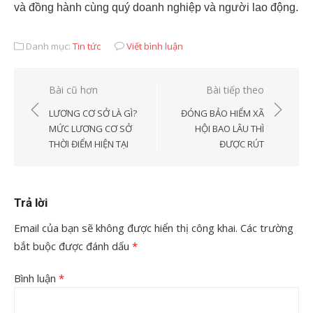
và đồng hành cùng quý doanh nghiệp và người lao động.
Danh mục:
Tin tức
Viết bình luận
Điều
Bài cũ hơn
Bài tiếp theo
hướng
LƯƠNG CƠ SỞ LÀ GÌ?
ĐÓNG BẢO HIỂM XÃ
bài
MỨC LƯƠNG CƠ SỞ
HỘI BAO LÂU THÌ
THỜI ĐIỂM HIỆN TẠI
ĐƯỢC RÚT
viết
Trả lời
Email của bạn sẽ không được hiển thị công khai.
Các trường
bắt buộc được đánh dấu
*
Bình luận
*