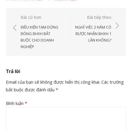
Điều
Bài cũ hơn
Bài tiếp theo
hướng
ĐIỀU KIỆN TẠM DỪNG
NGHỈ VIỆC 2 NĂM CÓ
bài
ĐÓNG BHXH BẮT
ĐƯỢC NHẬN BHXH 1
BUỘC CHO DOANH
LẦN KHÔNG?
viết
NGHIỆP
Trả lời
Email của bạn sẽ không được hiển thị công khai.
Các trường
bắt buộc được đánh dấu
*
Bình luận
*