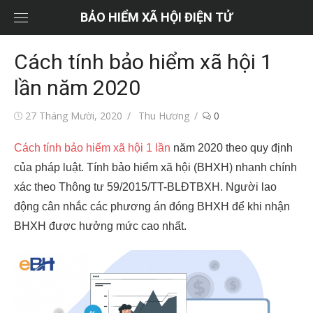
Chuyển
BẢO HIỂM XÃ HỘI ĐIỆN TỬ
tới
nội
Cách tính bảo hiểm xã hội 1
dung
lần năm 2020
Đăng
Tác
27 Tháng Mười, 2020
Thu Hương
0
vào
giả
Cách tính bảo hiểm xã hội 1 lần
năm 2020 theo quy định
của pháp luật. Tính bảo hiểm xã hội (BHXH) nhanh chính
xác theo Thông tư 59/2015/TT-BLĐTBXH. Người lao
động cân nhắc các phương án đóng BHXH để khi nhận
BHXH được hưởng mức cao nhất.