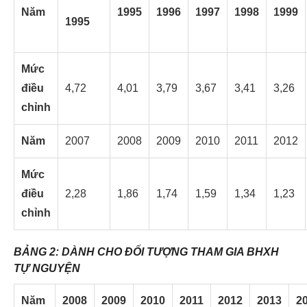
Năm
1995
1996
1997
1998
1999
1995
Mức
điều
4,72
4,01
3,79
3,67
3,41
3,26
chỉnh
Năm
2007
2008
2009
2010
2011
2012
Mức
điều
2,28
1,86
1,74
1,59
1,34
1,23
chỉnh
BẢNG 2: DÀNH CHO ĐỐI TƯỢNG THAM GIA BHXH
TỰ NGUYỆN
Năm
2008
2009
2010
2011
2012
2013
2