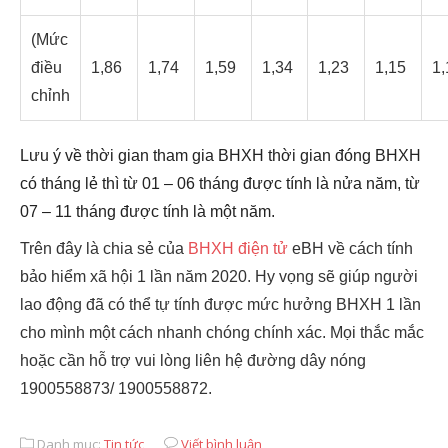
(Mức
điều
1,86
1,74
1,59
1,34
1,23
1,15
1,
chỉnh
Lưu ý về thời gian tham gia
BHXH thời gian đóng BHXH
có tháng lẻ thì từ 01 – 06 tháng được tính là nửa năm, từ
07 – 11 tháng đ
ược tính là một năm.
Trên đây là chia sẻ của
BHXH điện tử
eBH về cách tính
bảo hiểm xã hội 1 lần năm 2020. Hy vọng sẽ giúp người
lao động đã có thể tự tính được mức hưởng BHXH 1 lần
cho mình một cách nhanh chóng chính xác. Mọi thắc mắc
hoặc cần hỗ trợ vui lòng liên hệ đường dây nóng
1900558873/ 1900558872.
Danh mục:
Tin tức
Viết bình luận