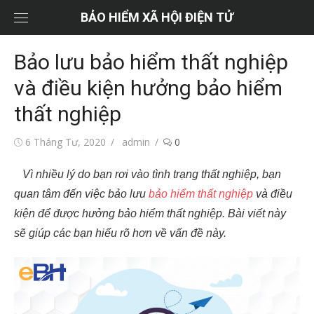
Chuyển
BẢO HIỂM XÃ HỘI ĐIỆN TỬ
tới
nội
Bảo lưu bảo hiểm thất nghiệp
dung
và điều kiện hưởng bảo hiểm
thất nghiệp
Đăng
Tác
6 Tháng Tư, 2020
admin
0
vào
giả
Vì nhiều lý do bạn rơi vào tình trạng thất nghiệp, bạn
quan tâm đến việc bảo lưu
bảo hiểm thất nghiệp
và điều
kiện để được hưởng bảo hiểm thất nghiệp. Bài viết này
sẽ giúp các bạn hiểu rõ hơn về vấn đề này.