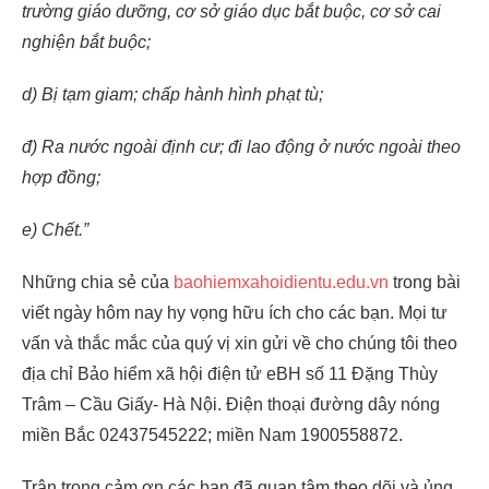
trường giáo dưỡng, cơ sở giáo dục bắt buộc, cơ sở cai
nghiện bắt buộc;
d) Bị tạm giam; chấp hành hình phạt tù;
đ) Ra nước ngoài định cư; đi lao động ở nước ngoài theo
hợp đồng;
e) Chết.”
Những chia sẻ của
baohiemxahoidientu.edu.vn
trong bài
viết ngày hôm nay hy vọng hữu ích cho các bạn. Mọi tư
vấn và thắc mắc của quý vị xin gửi về cho chúng tôi theo
địa chỉ Bảo hiểm xã hội điện tử eBH số 11 Đặng Thùy
Trâm – Cầu Giấy- Hà Nội. Điện thoại đường dây nóng
miền Bắc 02437545222; miền Nam 1900558872.
Trân trọng cảm ơn các bạn đã quan tâm theo dõi và ủng