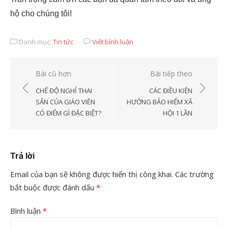
hộ cho chúng tôi!
Danh mục:
Tin tức
Viết bình luận
Điều
Bài cũ hơn
Bài tiếp theo
hướng
CHẾ ĐỘ NGHỈ THAI
CÁC ĐIỀU KIỆN
bài
SẢN CỦA GIÁO VIÊN
HƯỞNG BẢO HIỂM XÃ
CÓ ĐIỂM GÌ ĐẶC BIỆT?
HỘI 1 LẦN
viết
Trả lời
Email của bạn sẽ không được hiển thị công khai.
Các trường
bắt buộc được đánh dấu
*
Bình luận
*