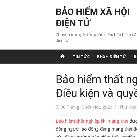
Chuyển
BẢO HIỂM XÃ HỘI
tới
nội
ĐIỆN TỬ
dung
Chuyên trang tin tức phần mềm bảo hiểm xã
điện tử
TIN TỨC
BHXH ĐIỆN TỬ
B
Bảo hiểm thất ng
Điều kiện và quy
Đăng
Tác
30 Tháng Mười Một, 2020
Thu Hươ
vào
giả
Bảo hiểm thất nghiệp khi mang thai
được
động người lao động đang mang thai đến 
vừa được hưởng bảo hiểm thất nghiệp 