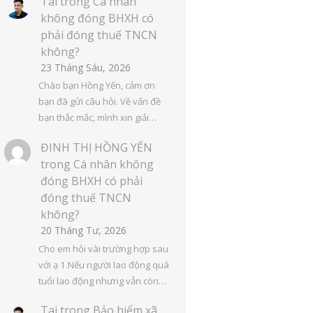
Tai
trong
Cá nhân
không đóng BHXH có
phải đóng thuế TNCN
không?
23 Tháng Sáu, 2026
Chào bạn Hồng Yến, cảm ơn
bạn đã gửi câu hỏi. Về vấn đề
bạn thắc mắc, mình xin giải…
ĐINH THỊ HỒNG YẾN
trong
Cá nhân không
đóng BHXH có phải
đóng thuế TNCN
không?
20 Tháng Tư, 2026
Cho em hỏi vài trường hợp sau
với ạ 1.Nếu người lao động quá
tuổi lao động nhưng vẫn còn…
Tai
trong
Bảo hiểm xã