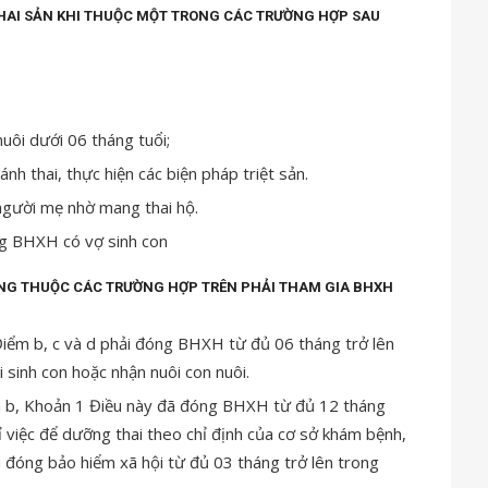
HAI SẢN KHI THUỘC MỘT TRONG CÁC TRƯỜNG HỢP SAU
uôi dưới 06 tháng tuổi;
nh thai, thực hiện các biện pháp triệt sản.
người mẹ nhờ mang thai hộ.
g BHXH có vợ sinh con
ỘNG THUỘC CÁC TRƯỜNG HỢP TRÊN PHẢI THAM GIA BHXH
Điểm b, c và d phải đóng BHXH từ đủ 06 tháng trở lên
i sinh con hoặc nhận nuôi con nuôi.
m b, Khoản 1 Điều này đã đóng BHXH từ đủ 12 tháng
ỉ việc để dưỡng thai theo chỉ định của cơ sở khám bệnh,
 đóng bảo hiểm xã hội từ đủ 03 tháng trở lên trong