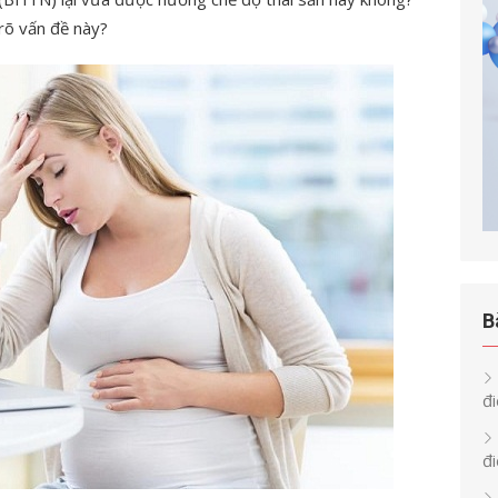
 rõ vấn đề này?
B
đi
đ