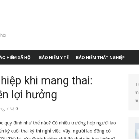
 hội
ẢO HIỂM XÃ HỘI
BẢO HIỂM Y TẾ
BẢO HIỂM THẤT NGHIỆP
hiệp khi mang thai:
T
ền lợi hưởng
ma
h
ng
0
 quy định như thế nào? Có nhiều trường hợp người lao
kỳ cuối thai kỳ thì nghỉ việc. Vậy, người lao động có
(BHTN) lại vừa được hưởng chế độ thai sản hay không?